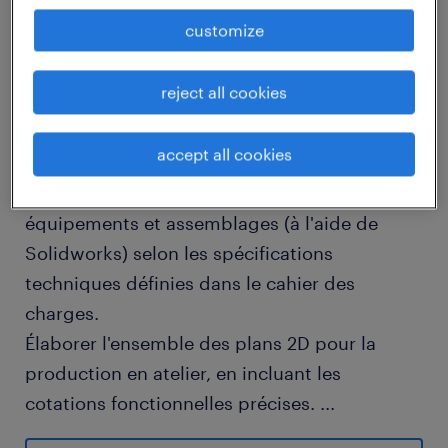
job details
customize
descriptif du poste
reject all cookies
accept all cookies
VOS MISSIONS PRINCIPALES
Réaliser la conception détaillée des
équipements et assemblages (à l'aide de
Solidworks) selon les spécifications
techniques définies dans le cahier des
charges.
Élaborer l'ensemble des plans 2D pour la
production en atelier, en incluant les
cotations fonctionnelles précises.
...
Rédiger la nomenclature détaillée des pièces