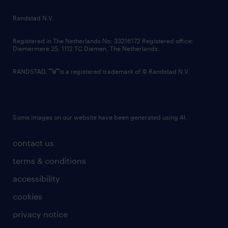
country websites
Randstad N.V.
contact us
Registered in The Netherlands No: 33216172 Registered office:
Diemermere 25, 1112 TC Diemen, The Netherlands.
RANDSTAD,
is a registered trademark of © Randstad N.V.
Some images on our website have been generated using AI.
contact us
terms & conditions
accessibility
cookies
privacy notice