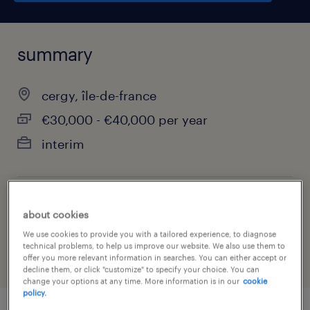
summary
cergy, île-de-france
€30,000 - €40,000 per year
interim
job category
about cookies
architectural services
We use cookies to provide you with a tailored experience, to diagnose
technical problems, to help us improve our website. We also use them to
offer you more relevant information in searches. You can either accept or
decline them, or click "customize" to specify your choice. You can
change your options at any time. More information is in our
cookie
policy.