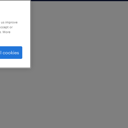
p us improve
accept or
e. More
l cookies