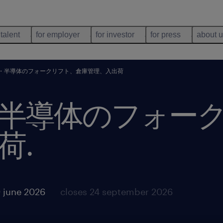
 talent
for employer
for investor
for press
about 
・半導体のフォークリフト、倉庫管理、入出荷
半導体のフォー
荷
.
 june 2026
closes 24 september 2026