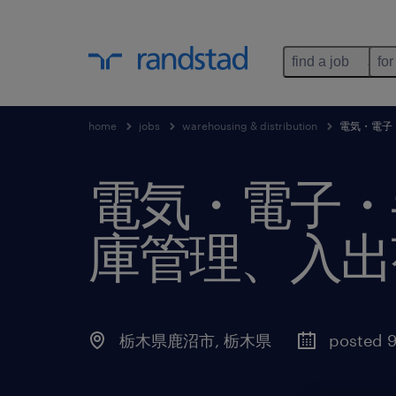
find a job
for
home
jobs
warehousing & distribution
電気・電子
電気・電子・
庫管理、入出
栃木県鹿沼市
,
栃木県
posted 9