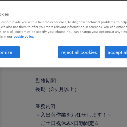
okies
es to provide you with a tailored experience, to diagnose technical problems, to hel
 We also use them to offer you more relevant information in searches. You can either 
, or click "customize" to specify your choice. You can change your options at any tim
is in our
cookie policy.
omize
reject all cookies
accept al
職種
フォークリフト、倉庫管理、入出荷
勤務期間
長期（3ヶ月以上）
業務内容
～入出荷作業をお任せします！～
〇土日祝休み×日勤固定☆