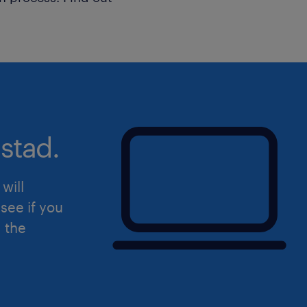
stad.
will
see if you
d the