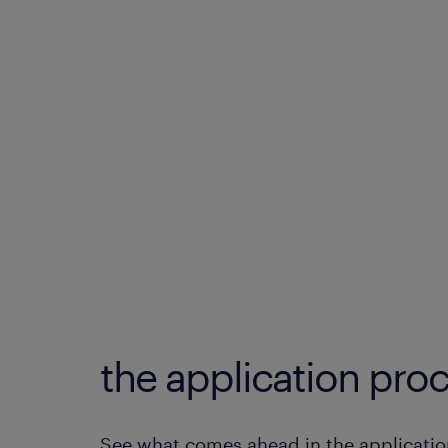
the application proc
See what comes ahead in the applicatio