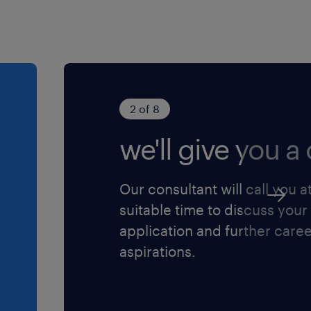
2 of 8
we'll give you a c
Our consultant will call you a
suitable time to discuss your
application and further care
aspirations.