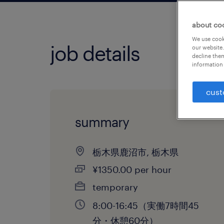
about co
We use cooki
job details
our website.
decline them
information 
cust
summary
栃木県鹿沼市, 栃木県
¥1350.00 per hour
temporary
8:00-16:45（実働7時間45
分・休憩60分）