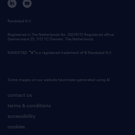
randstad innovation fund
country websites
Randstad N.V.
contact us
Registered in The Netherlands No: 33216172 Registered office:
Diemermere 25, 1112 TC Diemen, The Netherlands.
RANDSTAD,
is a registered trademark of © Randstad N.V.
Some images on our website have been generated using AI.
contact us
terms & conditions
accessibility
cookies