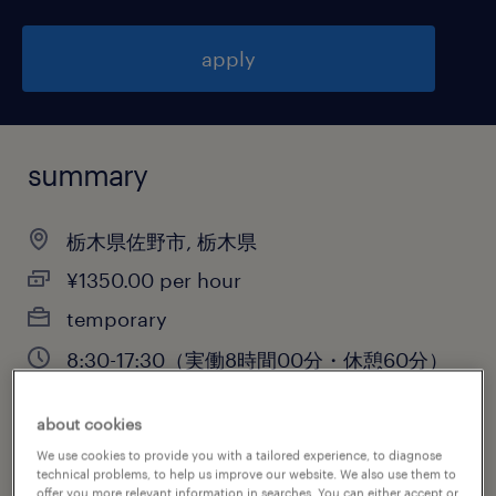
apply
summary
栃木県佐野市, 栃木県
¥1350.00 per hour
temporary
8:30-17:30（実働8時間00分・休憩60分）
about cookies
We use cookies to provide you with a tailored experience, to diagnose
job category
technical problems, to help us improve our website. We also use them to
engineering
offer you more relevant information in searches. You can either accept or