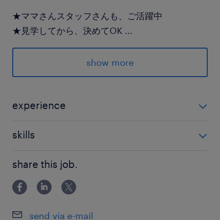
★ママさんスタッフさんも、ご活躍中
★見学してから、決めてOK
...
★気になる♪なら、ぽちっと応募！
お気軽にエントリーお待ちしております
show more
派遣先の特徴
電源機器の大手メーカー
experience
ブランクOK ママさんスタッフさんも、ご活躍中 20
最寄駅
skills
代・30代・40代活躍中
JR両毛線／佐野駅（車13分）
PC苦手でも安心♪入力できれば問題ナシ！
JR両毛線／岩舟駅（車7分）
share this job.
東武佐野線／佐野市駅（車10分）
休日休暇
send via e-mail