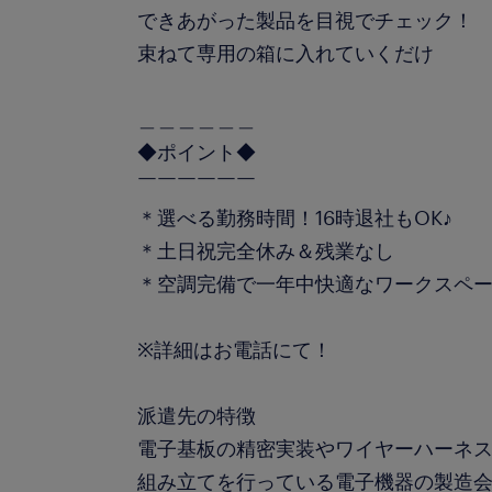
できあがった製品を目視でチェック！
束ねて専用の箱に入れていくだけ
＿＿＿＿＿＿
◆ポイント◆
￣￣￣￣￣￣
＊選べる勤務時間！16時退社もOK♪
＊土日祝完全休み＆残業なし
＊空調完備で一年中快適なワークスペ
※詳細はお電話にて！
派遣先の特徴
電子基板の精密実装やワイヤーハーネ
組み立てを行っている電子機器の製造