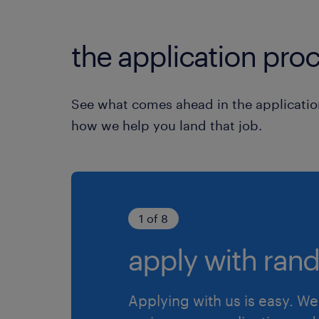
the application proc
See what comes ahead in the applicatio
how we help you land that job.
1 of 8
apply with rand
Applying with us is easy. We 