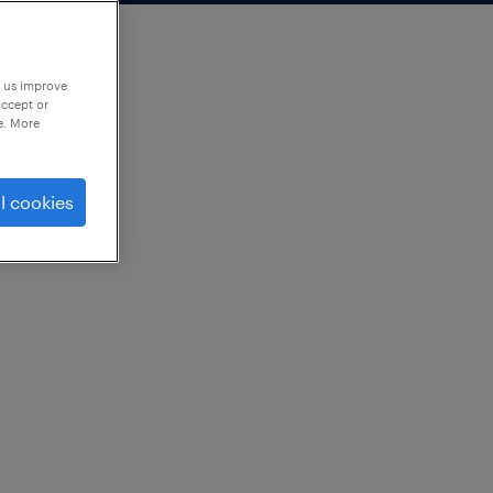
p us improve
accept or
e. More
l cookies