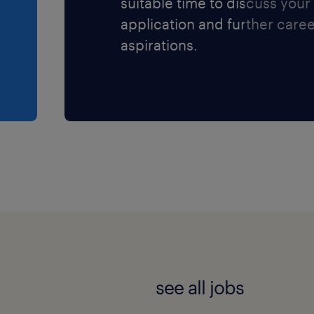
suitable time to discuss your
application and further care
aspirations.
see all jobs