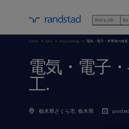
find a job
for
home
jobs
engineering
電気・電子・半導体の検査
電気・電子・
工
.
栃木県さくら市
,
栃木県
posted