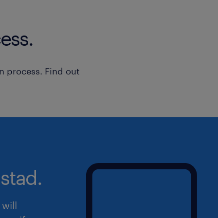
ess.
n process. Find out
stad.
will