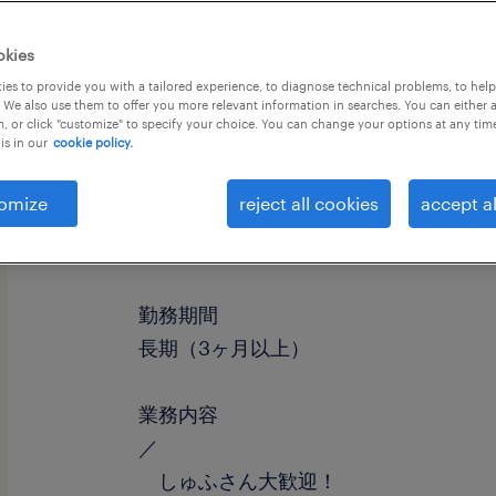
okies
es to provide you with a tailored experience, to diagnose technical problems, to hel
 We also use them to offer you more relevant information in searches. You can either 
, or click "customize" to specify your choice. You can change your options at any tim
is in our
cookie policy.
omize
reject all cookies
accept al
職種
検査、組立・部品加工
勤務期間
長期（3ヶ月以上）
業務内容
／
しゅふさん大歓迎！