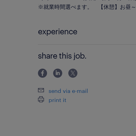
※就業時間選べます。 【休憩】お昼～
experience
製造経験が活かせるお仕事です！ →は
share this job.
ご相談くださいね！
send via e-mail
print it