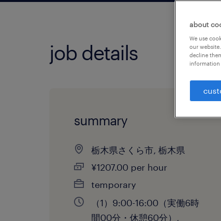
about co
We use cooki
job details
our website.
decline them
information 
cust
summary
栃木県さくら市, 栃木県
¥1207.00 per hour
temporary
（1）9:00-16:00（実働6時
間00分・休憩60分）,