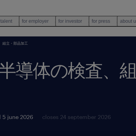
 talent
for employer
for investor
for press
about 
、組立・部品加工
半導体の検査、
 5 june 2026
closes 24 september 2026