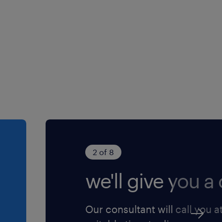
2 of 8
we'll give you a c
Our consultant will call you a