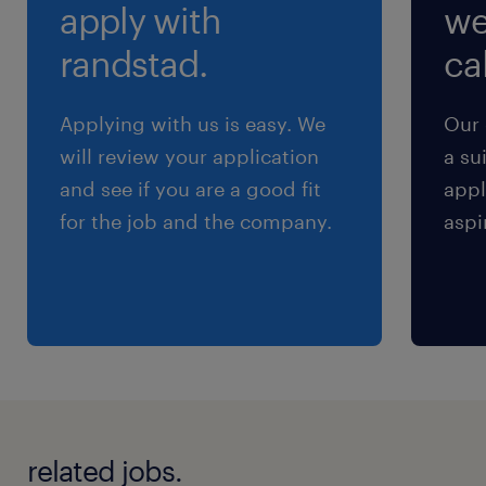
apply with
we
（3）20:30-5:30（実働8時間00分・休憩60分）
（4）20:30-6:30（実働9時間00分・休憩60分）
randstad.
cal
※月単位での変形労働制。
Applying with us is easy. We
Our 
残業
will review your application
a su
35時間～45時間程度／月
and see if you are a good fit
appl
for the job and the company.
aspi
related jobs.