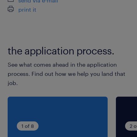
send via e-mail
ランスタッドは最短5分で登録完了！
print it
面接ナシだからラクラク♪
最寄駅
JR常総線／友部駅（車15分）
the application process.
JR常総線／内原駅（車14分）
岩間駅（車15分）
See what comes ahead in the application
process. Find out how we help you land that
休日休暇
job.
シフト制
年末年始、GW、夏季長期連休あり◎
就業時間
（1）8:30-17:30（実働8時間00分・休憩60分）
1 of 8
2 o
（2）8:30-18:30（実働9時間00分・休憩60分）