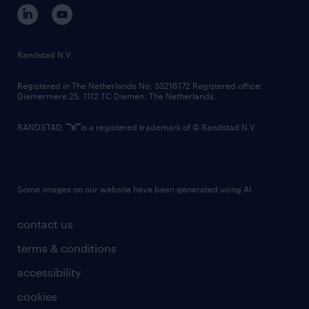
corporate governance
randstad innovation fund
country websites
Randstad N.V.
contact us
Registered in The Netherlands No: 33216172 Registered office:
Diemermere 25, 1112 TC Diemen, The Netherlands.
RANDSTAD,
is a registered trademark of © Randstad N.V.
Some images on our website have been generated using AI.
contact us
terms & conditions
accessibility
cookies