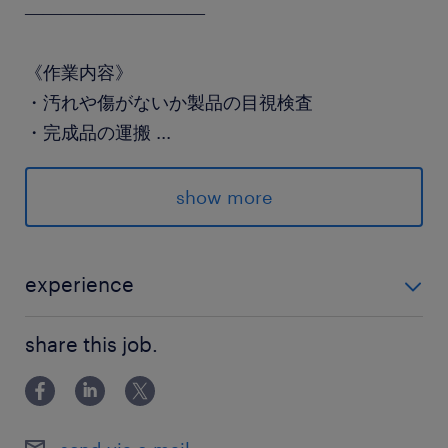
――――――――――
《作業内容》
・汚れや傷がないか製品の目視検査
・完成品の運搬
...
・モジュールの組み立て
show more
《オススメPOINT》
＊24時間100%空調完備！
experience
＊髪色自由！
未経験OK！
＊長期連休もあるからしっかりリフレッシュ★
share this job.
派遣先の特徴
「派遣登録めんどくさい…」を解決☆