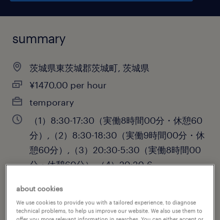
summary
茨城県東茨城郡茨城町, 茨城県
¥1470.00 per hour
temporary
（1）8:30-17:30（実働8時間00分・休憩60
分）,（2）8:30-18:30（実働9時間00分・休
憩60分）,（3）20:30-5:30（実働8時間00
分・休憩60分）,（4）20:30-6
about cookies
We use cookies to provide you with a tailored experience, to diagnose
job category
technical problems, to help us improve our website. We also use them to
offer you more relevant information in searches. You can either accept or