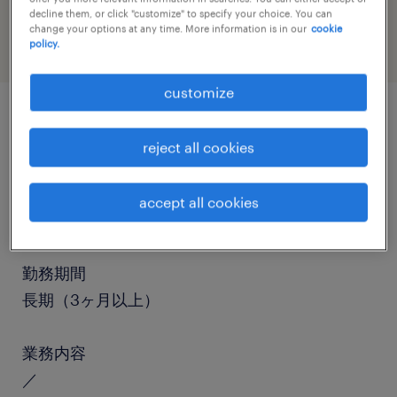
engineering
decline them, or click "customize" to specify your choice. You can
change your options at any time. More information is in our
cookie
policy.
customize
job details
reject all cookies
職種
accept all cookies
マシンオペレーター
勤務期間
長期（3ヶ月以上）
業務内容
／