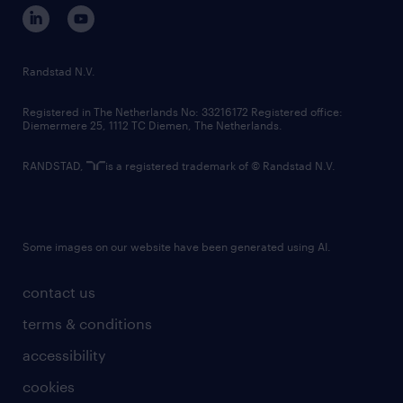
corporate governance
randstad innovation fund
country websites
Randstad N.V.
contact us
Registered in The Netherlands No: 33216172 Registered office:
Diemermere 25, 1112 TC Diemen, The Netherlands.
RANDSTAD,
is a registered trademark of © Randstad N.V.
Some images on our website have been generated using AI.
contact us
terms & conditions
accessibility
cookies