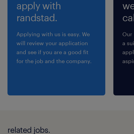
apply with
we
就業時間
（1）8:30-17:30（実働8時間00分・休憩60分）
randstad.
cal
（2）20:30-5:30（実働8時間00分・休憩60分）
Applying with us is easy. We
Our 
残業
will review your application
a su
生産状況により0～20時間程度／月
and see if you are a good fit
appl
for the job and the company.
aspi
related jobs.