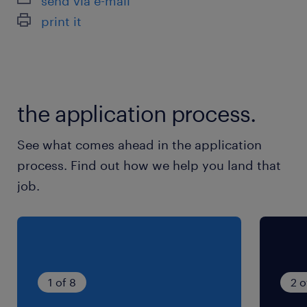
send via e-mail
派遣先の特徴
print it
＼派遣登録がしやすくなりました／
好きな時にできる、入力するだけの
「面談なし派遣登録」も好評実施中！
電話面談・来社登録も可能です◎
the application process.
最寄駅
See what comes ahead in the application
JR常総線／友部駅（車15分）
process. Find out how we help you land that
JR常総線／内原駅（車14分）
job.
岩間駅（車15分）
休日休暇
土日祝日
年末年始、GW、夏季長期連休あり◎
1 of 8
2 o