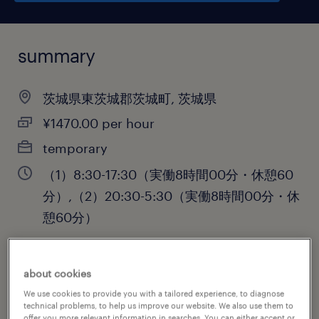
summary
茨城県東茨城郡茨城町, 茨城県
¥1470.00 per hour
temporary
（1）8:30-17:30（実働8時間00分・休憩60
分）,（2）20:30-5:30（実働8時間00分・休
憩60分）
about cookies
job category
We use cookies to provide you with a tailored experience, to diagnose
engineering
technical problems, to help us improve our website. We also use them to
offer you more relevant information in searches. You can either accept or