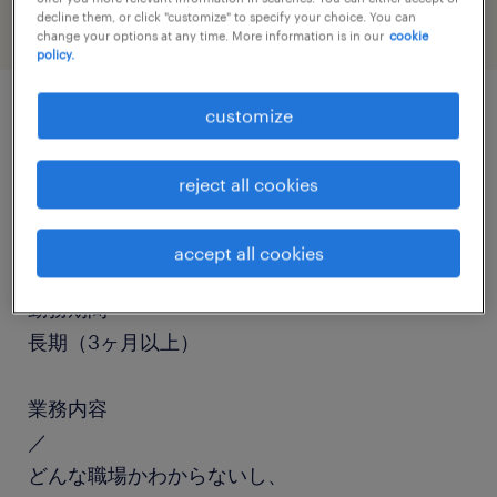
decline them, or click "customize" to specify your choice. You can
change your options at any time. More information is in our
cookie
policy.
customize
job details
reject all cookies
職種
マシンオペレーター
accept all cookies
勤務期間
長期（3ヶ月以上）
業務内容
／
どんな職場かわからないし、