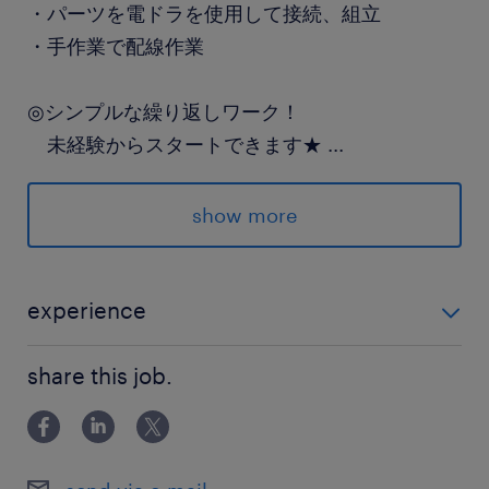
・パーツを電ドラを使用して接続、組立
・手作業で配線作業
◎シンプルな繰り返しワーク！
未経験からスタートできます★
...
show more
■月28万円以上可！
■土日祝日＆長期連休あり
■空調完備で1年中快適♪
experience
未経験OK！
share this job.
好評につき、定員締切間近！
今すぐ応募してチャンスを逃すな★