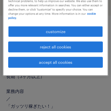
technical problems, to help us improve our website. We also use them to
offer you more relevant information in searches. You can either accept or
decline them, or click "customize" to specify your choice. You can
change your options at any time. More information is in our
cookie
policy.
job details
customize
職種
reject all cookies
マシンオペレーター
accept all cookies
勤務期間
長期（3ヶ月以上）
業務内容
／
「ガッツリ稼ぎたい！」