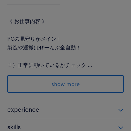
――――――――――
《 お仕事内容 》
PCの見守りがメイン！
製造や運搬はぜーんぶ全自動！
１）正常に動いているかチェック
...
２）エラーが出たらマニュアル通りに復旧
３）数字入力などの入力作業
show more
▼大手ならではの超厚待遇♪
experience
▼冷暖房完備の快適環境！
未経験OK！
▼駅チカ×高時給1425円
skills