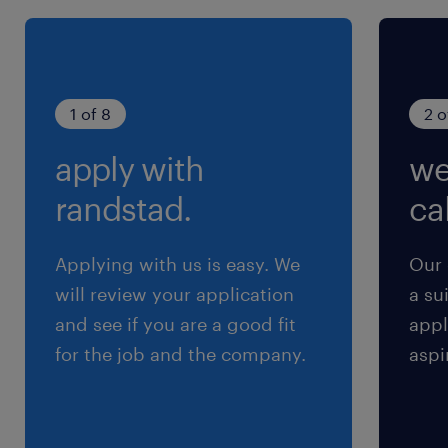
（1）8:00-20:10（実働10時間40分・休憩90分）
（2）20:00-8:10（実働10時間40分・休憩90
分）
※勤務日は1ヶ月単位の変形労働時間制を適用す
1 of 8
2 o
る
apply with
we
randstad.
cal
Applying with us is easy. We
Our 
will review your application
a su
and see if you are a good fit
appl
for the job and the company.
aspi