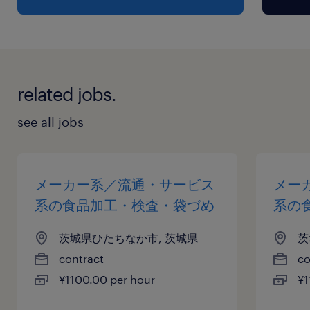
related jobs.
see all jobs
メーカー系／流通・サービス
メー
系の食品加工・検査・袋づめ
系の
茨城県ひたちなか市, 茨城県
茨
contract
co
¥1100.00 per hour
¥1