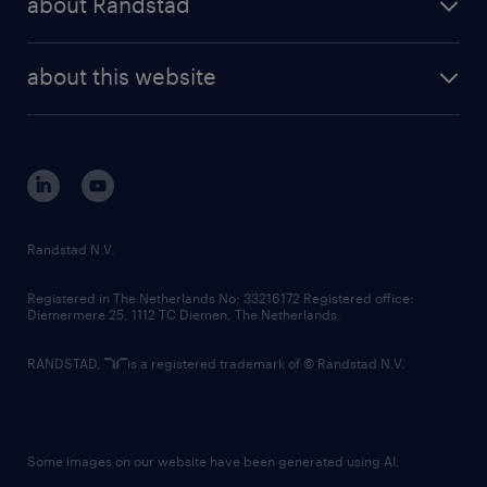
about Randstad
news and events
investor contacts
randstad enterprise
company profile
future of work
randstad digital
about this website
sustainability
tech suite
disclaimer
equity, diversity, inclusion and belonging
contact us
corporate governance
randstad innovation fund
country websites
Randstad N.V.
contact us
Registered in The Netherlands No: 33216172 Registered office:
Diemermere 25, 1112 TC Diemen, The Netherlands.
RANDSTAD,
is a registered trademark of © Randstad N.V.
Some images on our website have been generated using AI.