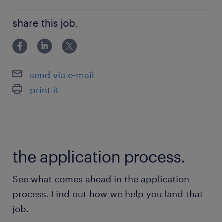
カンタンな入力作業(経験不問)
派遣先の特徴
share this job.
有名半導体製造メーカーです！ランスタッドのス
タッフさんが多数活躍中です！
send via e-mail
最寄駅
print it
常磐線／勝田駅（車4分）
水郡線／常陸津田駅（車10分）
常磐線／水戸駅（車13分）
the application process.
休日休暇
シフト制
See what comes ahead in the application
【2交替】3勤3休のシフト制
process. Find out how we help you land that
job.
就業時間