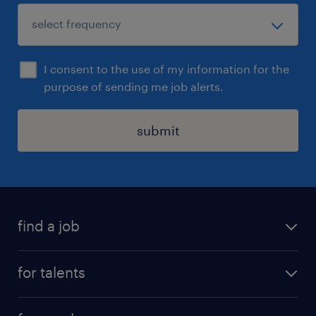
I consent to the use of my information for the
purpose of sending me job alerts.
submit
find a job
all jobs
for talents
career advice
operational career
careers at Randstad