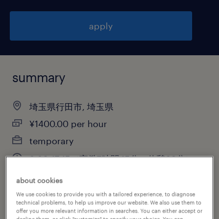
apply
summary
埼玉県行田市, 埼玉県
¥1400.00 per hour
temporary
8:30-17:15（実働7時間45分・休憩60分）
about cookies
We use cookies to provide you with a tailored experience, to diagnose
job category
technical problems, to help us improve our website. We also use them to
offer you more relevant information in searches. You can either accept or
warehousing & distribution
decline them, or click "customize" to specify your choice. You can