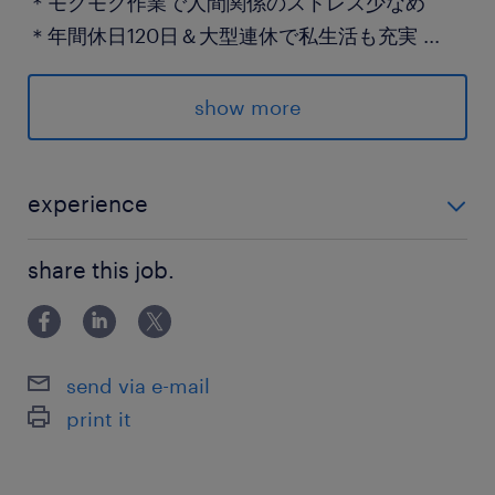
＊モクモク作業で人間関係のストレス少なめ
＊年間休日120日＆大型連休で私生活も充実
...
--------------------
show more
丁寧な教育体制で未経験でも安心☆
まずは見学で職場の雰囲気をCHECK！
お気軽にご応募・お問い合わせください♪
experience
製造経験あるかた大歓迎！ もちろん未経験OK◎ 【活か
派遣先の特徴
share this job.
せるスキル】 ・パソコン入力（文章、数字入力程度で
光ケーブル・光コードや精密加工部品等の大手総
きればＯＫ）
合メーカー
send via e-mail
print it
最寄駅
高崎線／吹上(埼玉県)駅（車13分）