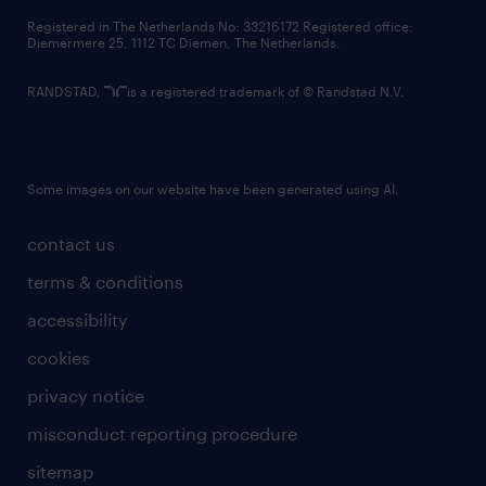
contact us
Registered in The Netherlands No: 33216172 Registered office:
Diemermere 25, 1112 TC Diemen, The Netherlands.
RANDSTAD,
is a registered trademark of © Randstad N.V.
Some images on our website have been generated using AI.
contact us
terms & conditions
accessibility
cookies
privacy notice
misconduct reporting procedure
sitemap