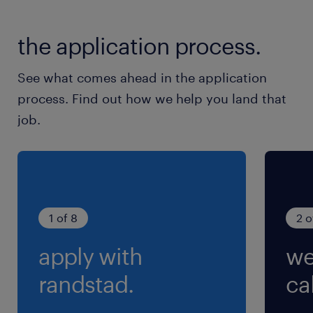
秩父鉄道、高崎線／熊谷駅（車25分）
高崎線／行田駅（車16分）
the application process.
休日休暇
See what comes ahead in the application
週休2日
process. Find out how we help you land that
＊土日休み／祝日は出勤 ※GW・お盆・年末年
job.
始は大型連休がございます
就業時間
8:30-17:15（実働7時間45分・休憩60分）
※(昼休憩)12:00～13:00の時間帯で60分
1 of 8
2 o
apply with
we
残業
月20H 程度あり
randstad.
cal