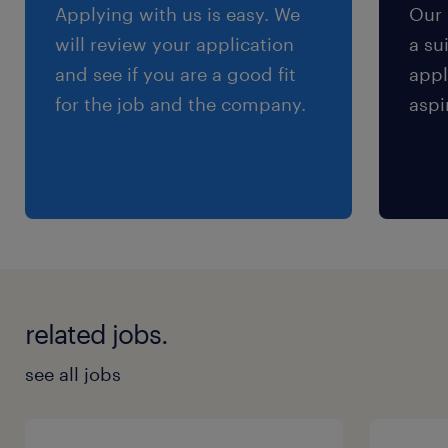
交通費
Applying with us is easy. We
Our 
※交通費の支給あり
will review your application
a su
and see if you are a good fit
appl
for the job and the company.
aspi
related jobs.
see all jobs