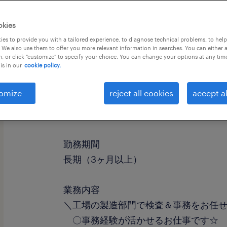
okies
es to provide you with a tailored experience, to diagnose technical problems, to hel
 We also use them to offer you more relevant information in searches. You can either 
, or click "customize" to specify your choice. You can change your options at any tim
is in our
cookie policy.
omize
reject all cookies
accept al
職種
その他（その他）、検査、入出荷
勤務期間
長期（3ヶ月以上）
業務内容
＼工場の製造部門で検査＆事務をお任
〇事務経験が活かせるお仕事です☆