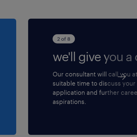
2 of 8
we'll give you a c
Our consultant will call you a
suitable time to discuss your
application and further care
aspirations.