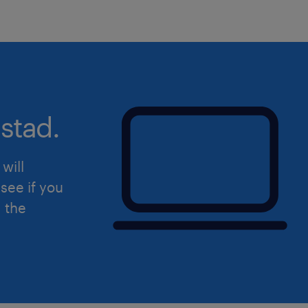
stad.
will
see if you
d the