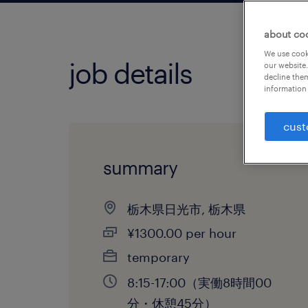
about co
We use cooki
job details
our website.
decline them
information 
cust
summary
栃木県日光市, 栃木県
¥1300.00 per hour
temporary
8:15-17:00（実働8時間00
分・休憩45分）