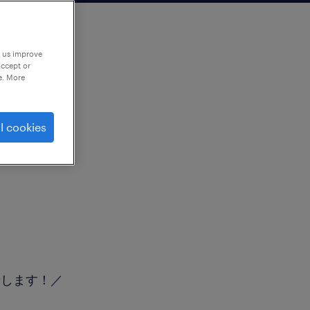
p us improve
accept or
e. More
l cookies
せします！／