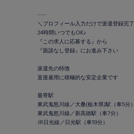
-----
＼プロフィール入力だけで派遣登録完
24時間いつでもOK♪
『この求人に応募する』から
『面談なし登録』にお進み下さい
派遣先の特徴
直接雇用に積極的な安定企業です
最寄駅
東武鬼怒川線／大桑(栃木県)駅（車5分
東武鬼怒川線／新高徳駅（車7分）
JR日光線／日光駅（車19分）