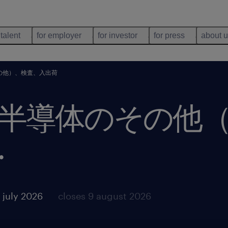
 talent
for employer
for investor
for press
about 
の他）、検査、入出荷
半導体のその他
.
 july 2026
closes 9 august 2026