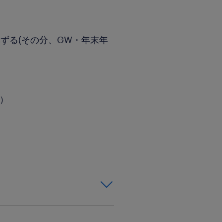
ずる(その分、GW・年末年
分）
フトの基本操作ができ