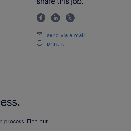
share this job.
る方（PCへの抵抗がない方）
send via e-mail
print it
ess.
n process. Find out