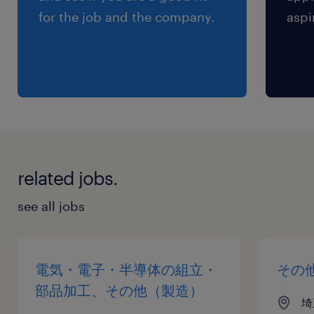
for the job and the company.
aspi
related jobs.
see all jobs
電気・電子・半導体の組立・
その
部品加工、その他（製造）
埼