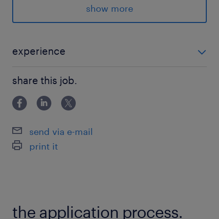
＝＝＝＝＝
show more
快適室温×もくもく作業
自分らしく、穏やかに働く
＝＝＝＝＝
experience
工具に触れたことがなくても大丈夫！電動ドライバー
派遣先の特徴
share this job.
の使い方から、 先輩がマンツーマンで丁寧にお教えし
空調・食堂完備の充実した福利厚生が魅力の企業
ます。 まずは簡単な工程からスタート！
です☆
send via e-mail
最寄駅
print it
東北本線／白岡駅（バス10分）
休日休暇
企業カレンダーによる
the application process.