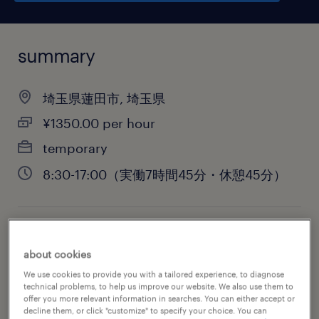
summary
埼玉県蓮田市, 埼玉県
¥1350.00 per hour
temporary
8:30-17:00（実働7時間45分・休憩45分）
job category
about cookies
engineering
We use cookies to provide you with a tailored experience, to diagnose
technical problems, to help us improve our website. We also use them to
offer you more relevant information in searches. You can either accept or
decline them, or click "customize" to specify your choice. You can