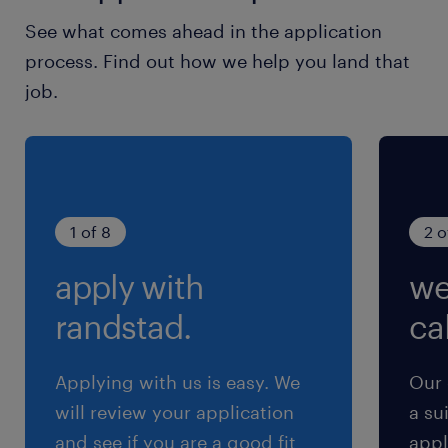
就業時間
See what comes ahead in the application
8:30-17:00（実働7時間45分・休憩45分）
process. Find out how we help you land that
job.
残業
残業ほぼなし！※12月の繁忙期は最大15h/月程あ
り
交通費
1 of 8
2 o
※通勤交通費実費支払／上限4万円／月※規定あ
apply with
we
り
randstad.
cal
Applying with us is easy. We
Our 
will review your application
a su
and see if you are a good fit
appl