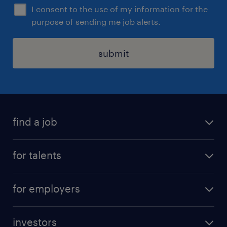
I consent to the use of my information for the
purpose of sending me job alerts.
submit
find a job
all jobs
for talents
career advice
operational career
careers at Randstad
for employers
professional career
staffing solutions
digital career
investors