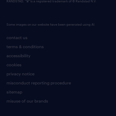
RANDSTAD,
is a registered trademark of © Randstad N.V.
Some images on our website have been generated using AI.
contact us
terms & conditions
accessibility
cookies
privacy notice
misconduct reporting procedure
sitemap
misuse of our brands