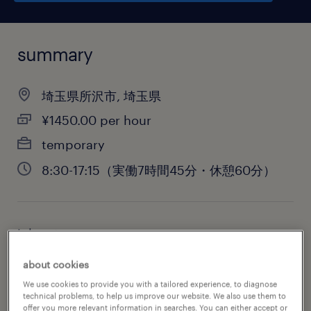
summary
埼玉県所沢市, 埼玉県
¥1450.00 per hour
temporary
8:30-17:15（実働7時間45分・休憩60分）
job category
engineering
about cookies
We use cookies to provide you with a tailored experience, to diagnose
technical problems, to help us improve our website. We also use them to
offer you more relevant information in searches. You can either accept or