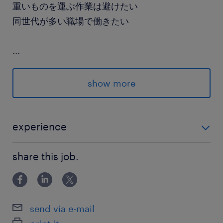
重いものを運ぶ作業は避けたい
同世代が多い職場で働きたい
...
「転職したい」と思ったら、
派遣登録はスマホ入力でたったの5分◎
show more
休憩などのスキマ時間でもできちゃいます♪
派遣先の特徴
experience
設計から製造までを一貫して
◇電動ドライバーの使用経験がある方
請け負っています。
share this job.
最寄駅
西武狭山線／下山口駅（徒歩12分）
send via e-mail
西武狭山線、西武池袋線／西所沢駅