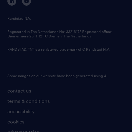
randstad innovation fund
country websites
Randstad N.V.
contact us
Registered in The Netherlands No: 33216172 Registered office:
Diemermere 25, 1112 TC Diemen, The Netherlands.
RANDSTAD,
is a registered trademark of © Randstad N.V.
Some images on our website have been generated using AI.
contact us
terms & conditions
accessibility
cookies
privacy notice