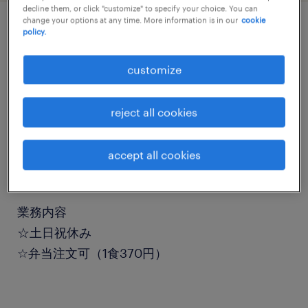
decline them, or click "customize" to specify your choice. You can
change your options at any time. More information is in our
cookie
policy.
job details
customize
職種
組立・部品加工
reject all cookies
勤務期間
accept all cookies
長期（3ヶ月以上）
業務内容
☆土日祝休み
☆弁当注文可（1食370円）