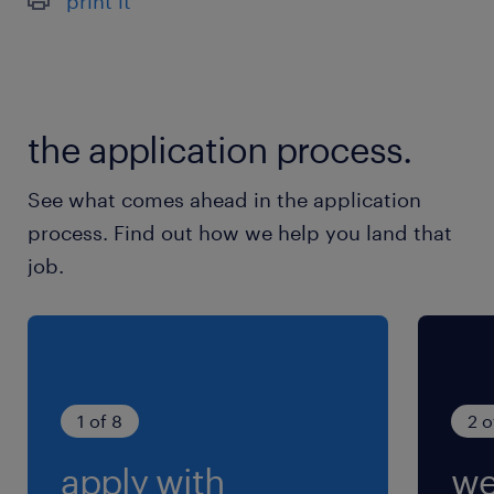
print it
西武新宿線、西武池袋線／所沢駅
休日休暇
土日祝日
the application process.
完全週休2日制（土日祝休み）
See what comes ahead in the application
就業時間
process. Find out how we help you land that
8:30-17:15（実働7時間45分・休憩60分）
job.
残業
残業は月10〜20時間程度です。
1 of 8
2 o
apply with
we