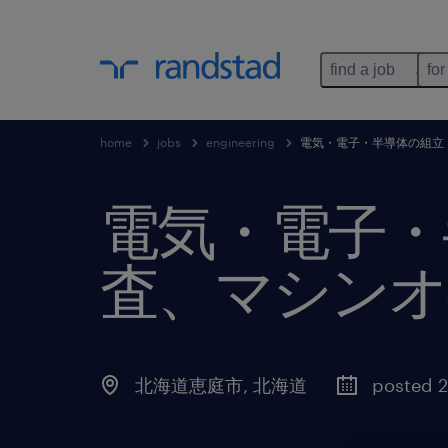
find a job
for
home
jobs
engineering
電気・電子・半導体の組立
電気・電子・
査、マシンオ
北海道恵庭市
,
北海道
posted 2