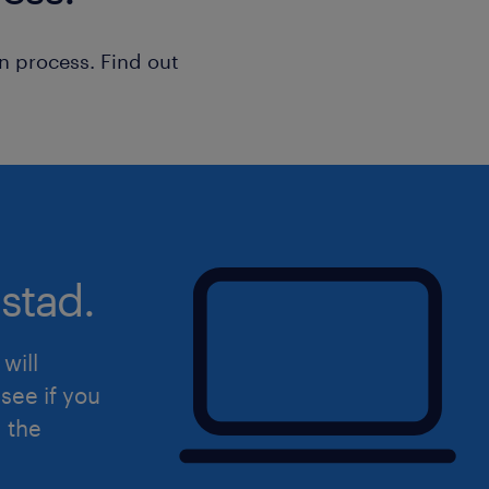
n process. Find out
stad.
will
see if you
d the