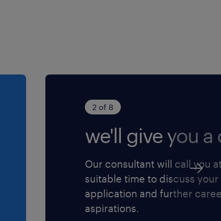
2 of 8
we'll give you a c
Our consultant will call you a
suitable time to discuss your
application and further care
aspirations.