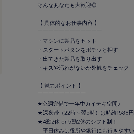
そんなあなたも大歓迎◎
【 具体的なお仕事内容 】
￣￣￣￣￣￣￣￣￣￣￣￣
・マシンに製品をセット
・スタートボタンをポチッと押す
・出てきた製品を取り出す
・キズや汚れがないか外観をチェック
【 魅力ポイント 】
￣￣￣￣￣￣￣￣￣
★空調完備で一年中カイテキ空間♪
★深夜帯（22時～翌5時）は時給1538
★4勤2休 or 5勤2休のシフト制！
平日休みは役所や銀行にも行きやすい