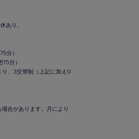
連休あり。
憩75分）
憩75分）
より、3交替制（上記に加え0
る場合があります。月により