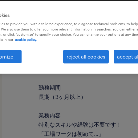
okies
es to provide you with a tailored experience, to diagnose technical problems, to hel
 We also use them to offer you more relevant information in searches. You can either 
, or click "customize" to specify your choice. You can change your options at any tim
is in our
cookie policy.
omize
reject all cookies
accept al
職種
組立・部品加工、検査、マシンオペレ
勤務期間
長期（3ヶ月以上）
業務内容
特別なスキルや経験は不要です！
「工場ワークは初めて…」