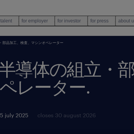
 talent
for employer
for investor
for press
about 
・部品加工、検査、マシンオペレーター
半導体の組立・
ペレーター
.
5 july 2025
closes 30 august 2026