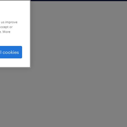
p us improve
accept or
e. More
l cookies
ーター