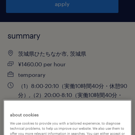
apply
summary
茨城県ひたちなか市, 茨城県
¥1460.00 per hour
temporary
（1）8:00-20:10（実働10時間40分・休憩90
分）,（2）20:00-8:10（実働10時間40分・
休憩90分）
about cookies
We use cookies to provide you with a tailored experience, to diagnose
technical problems, to help us improve our website. We also use them to
job category
offer you more relevant information in searches. You can either accept or