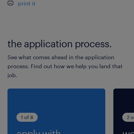
print it
最寄駅
JR常総線／勝田駅（車3分）
ひたちなか海浜鉄道湊線／金上駅（車7分）
the application process.
JR常総線／水戸駅（車13分）
See what comes ahead in the application
休日休暇
process. Find out how we help you land that
シフト制
job.
3勤3休のシフト制
就業時間
（1）8:00-20:10（実働10時間40分・休憩90分）
（2）20:00-8:10（実働10時間40分・休憩90
1 of 8
2 o
分）
apply with
we
※1週間ごとの2交替制