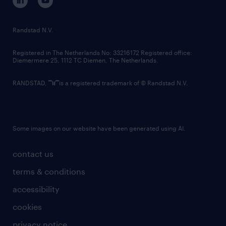
randstad innovation fund
country websites
Randstad N.V.
contact us
Registered in The Netherlands No: 33216172 Registered office:
Diemermere 25, 1112 TC Diemen, The Netherlands.
RANDSTAD,
is a registered trademark of © Randstad N.V.
Some images on our website have been generated using AI.
contact us
terms & conditions
accessibility
cookies
privacy notice