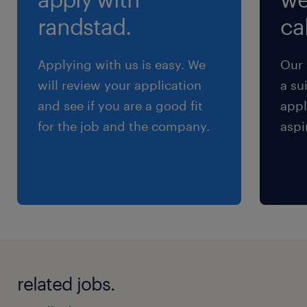
randstad.
cal
残業
残業なし
Applying with us is easy. We
Our 
will review your application
a su
and see if you are a good fit
appl
for the job and the company.
aspi
related jobs.