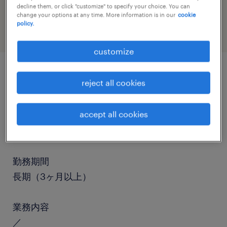
decline them, or click "customize" to specify your choice. You can
engineering
change your options at any time. More information is in our
cookie
policy.
customize
job details
reject all cookies
accept all cookies
職種
組立・部品加工、マシンオペレーター
勤務期間
長期（3ヶ月以上）
業務内容
／