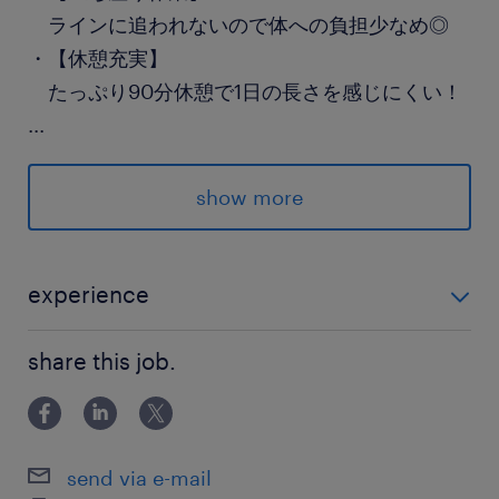
ラインに追われないので体への負担少なめ◎
・【休憩充実】
たっぷり90分休憩で1日の長さを感じにくい！
...
残業もないので仕事が終わったらスグ帰宅可！
キレイな食堂や休憩室も完備しています！
show more
＝＝＝
キレイな環境と
experience
同期の存在で安心デビュー！
未経験OK！
＝＝＝
share this job.
派遣先の特徴
有名半導体製造メーカーです！
send via e-mail
当社スタッフさんが多数活躍中です！