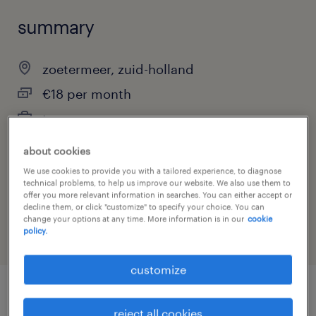
summary
zoetermeer, zuid-holland
€18 per month
temporary
about cookies
We use cookies to provide you with a tailored experience, to diagnose
job category
technical problems, to help us improve our website. We also use them to
offer you more relevant information in searches. You can either accept or
other
decline them, or click "customize" to specify your choice. You can
change your options at any time. More information is in our
cookie
policy.
customize
job details
reject all cookies