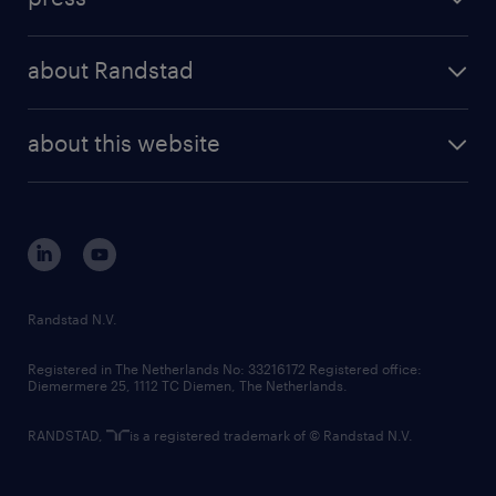
results and reports
randstad operational
press releases
randstad share
randstad professional
about Randstad
news and events
investor contacts
randstad enterprise
company profile
future of work
randstad digital
about this website
sustainability
tech suite
disclaimer
equity, diversity, inclusion and belonging
contact us
corporate governance
randstad innovation fund
country websites
Randstad N.V.
contact us
Registered in The Netherlands No: 33216172 Registered office:
Diemermere 25, 1112 TC Diemen, The Netherlands.
RANDSTAD,
is a registered trademark of © Randstad N.V.