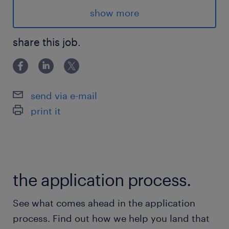
Titre du poste: Directeur de la comptabilité
show more
corporative
Localisation: Centre-ville de Montréal
share this job.
(hybride)
Salaire global jusqu'à 130K
send via e-mail
print it
Avantages
Le rôle de directeur de la comptabilité
corporative offre les avantages suivants:
the application process.
- Modèle de travail hybride ultra-flexible, en
See what comes ahead in the application
plein cœur de Montréal;
process. Find out how we help you land that
- Salaire hautement compétitif avec