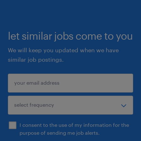
- Attention méticuleuse aux détails, alliée à de
fortes compétences en leadership d'équipe;
- Excellentes compétences en
let similar jobs come to you
communication.
We will keep you updated when we have
Sommaire
similar job postings.
Si ce poste de directeur de la comptabilité
corporative à Montréal vous intéresse et que
vous pensez avoir ce qu’il faut pour le rôle,
veuillez envoyer votre CV ou communiquez
avec Chloé Dufour au
chloe.dufour@randstad.ca
I consent to the use of my information for the
Randstad Canada s'engage à favoriser une
purpose of sending me job alerts.