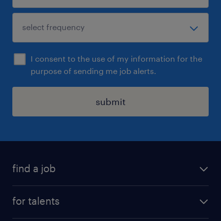
humaines fortes et une culture « client
historique », spécialisé dans le secteur du
bricolage, un Directeur de magasin GSB (F/H)
I consent to the use of my information for the
purpose of sending me job alerts.
submit
find a job
all jobs
for talents
career advice