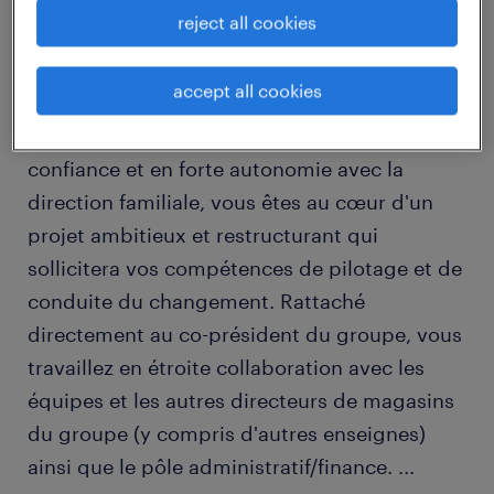
reject all cookies
descriptif du poste
accept all cookies
Travaillant main dans la main, en toute
confiance et en forte autonomie avec la
direction familiale, vous êtes au cœur d'un
projet ambitieux et restructurant qui
sollicitera vos compétences de pilotage et de
conduite du changement. Rattaché
directement au co-président du groupe, vous
travaillez en étroite collaboration avec les
équipes et les autres directeurs de magasins
du groupe (y compris d'autres enseignes)
ainsi que le pôle administratif/finance.
...