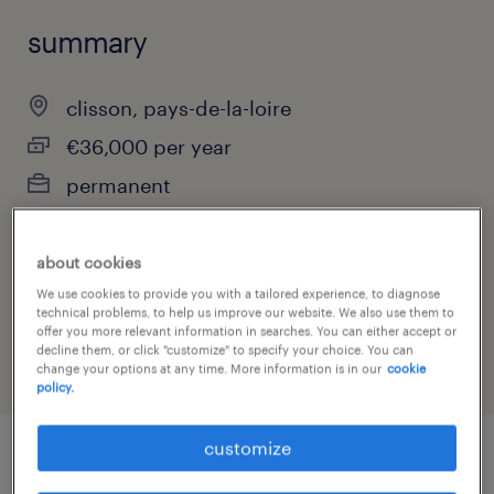
summary
clisson, pays-de-la-loire
€36,000 per year
permanent
about cookies
job category
We use cookies to provide you with a tailored experience, to diagnose
technical problems, to help us improve our website. We also use them to
sales
offer you more relevant information in searches. You can either accept or
decline them, or click "customize" to specify your choice. You can
change your options at any time. More information is in our
cookie
policy.
customize
job details