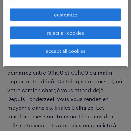
customize
job details
reject all cookies
En tant que chauffeur de camion, vous jouez
un rôle crucial dans la livraison à temps de
accept all cookies
tous les produits réfrigérés et surgelés dans
les magasins Delhaize. Chaque jour, vous
démarrez entre 01h00 et 03h00 du matin
depuis notre dépôt Distrilog à Londerzeel, où
votre camion chargé vous attend déjà.
Depuis Londerzeel, vous vous rendez en
moyenne dans six filiales Delhaize. Les
marchandises sont transportées dans des
roll-conteneurs, et votre mission consiste à