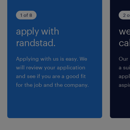
1 of 8
2 o
apply with
we
randstad.
cal
Applying with us is easy. We
Our 
will review your application
a su
and see if you are a good fit
appl
for the job and the company.
aspi