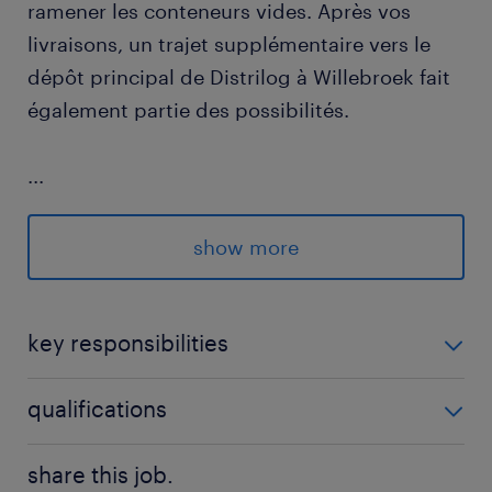
ramener les conteneurs vides. Après vos
livraisons, un trajet supplémentaire vers le
dépôt principal de Distrilog à Willebroek fait
également partie des possibilités.
...
Vous souhaitez travailler pour cette
show more
entreprise familiale en pleine croissance ?
Vous pouvez postuler facilement en cliquant
sur le bouton bleu ci-dessus.
key responsibilities
En tant que chauffeur de camion, vous faites la
qualifications
différence chaque jour en livrant les marchandises à
temps et avec le sourire chez nos clients.
Permis de conduire CE, sélection médicale
Numéro d'agrément : VG 458/BUOSAP
share this job.
(aptitude à la conduite) valide, Code 95 et carte