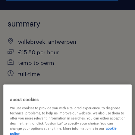
summary
willebroek, antwerpen
€15.80 per hour
temp to perm
full-time
about cookies
job category
We use cookies to provide you with a tailored experience, to diagnose
warehousing & distribution
technical problems, to help us improve our website. We also use them to
offer you more relevant information in searches. You can either accept or
decline them, or click "customize" to specify your choice. You can
change your options at any time. More information is in our
cookie
policy.