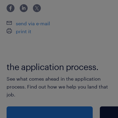
C'est ainsi que vous garantissez, jour après jour, la
de conducteur
satisfaction de nos clients.
Bonne connaissance du néerlandais et/ou du
français
send via e-mail
print it
the application process.
See what comes ahead in the application
process. Find out how we help you land that
job.