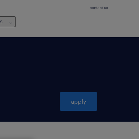
contact us
us
6
apply