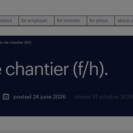
 talent
for employer
for investor
for press
about 
en de chantier (f/h)
 chantier (f/h)
.
posted 24 june 2026
closes 31 october 202