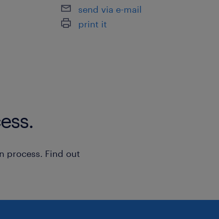
send via e-mail
print it
Notre client, basé à CHAMPAGNE SUR 
opportunités dans le secteur des inst
haute qualité.
Pourquoi rejoindre cette entreprise ?
ess.
n process. Find out