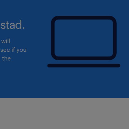
stad.
will
see if you
d the