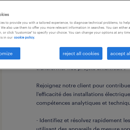
okies
es to provide you with a tailored experience, to diagnose technical problems, to hel
 We also use them to offer you more relevant information in searches. You can either 
, or click "customize" to specify your choice. You can change your options at any tim
is in our
cookie policy.
descriptif du poste
omize
reject all cookies
accept al
Comment votre talent d'Electricien de
transformer nos projets ambitieux ?
Rejoignez notre client pour contribuer
l'efficacité des installations électriq
compétences analytiques et techniq
- Identifiez et résolvez rapidement l
utilisant des appareils de mesure so