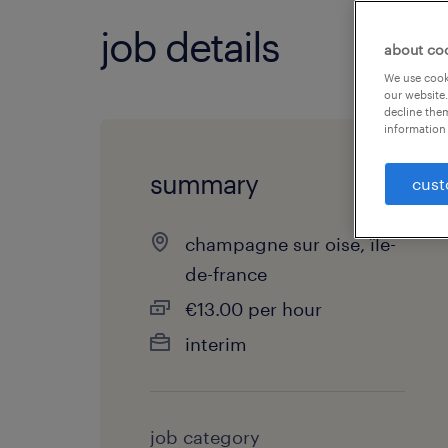
job details
about co
We use cooki
our website.
decline them
information 
summary
cust
champagne sur oise, île-
de-france
€13.00 per hour
interim
job category