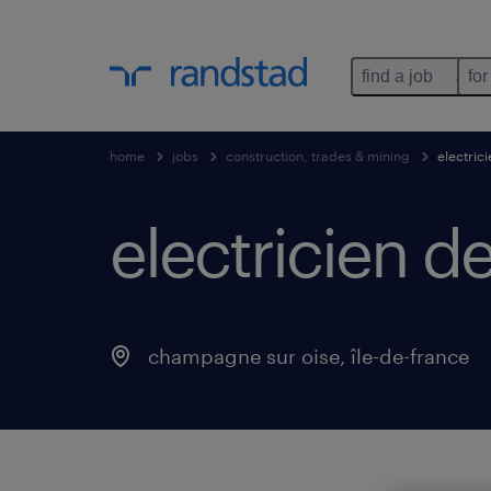
find a job
for
home
jobs
construction, trades & mining
electrici
electricien de
champagne sur oise
,
île-de-france