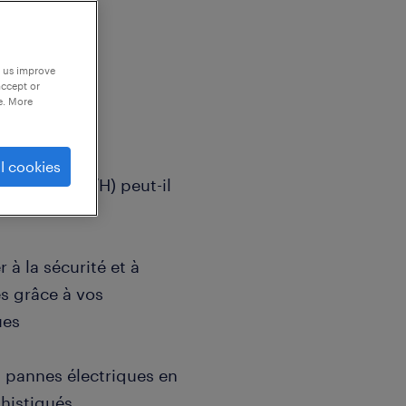
p us improve
accept or
e. More
l cookies
 chantier (F/H) peut-il
 à la sécurité et à
ues grâce à vos
ues
es pannes électriques en
phistiqués