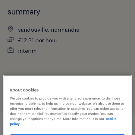
summary
sandouville, normandie
€12.31 per hour
interim
job category
manufacturing & production
about cookies
We use cookies to provide you with a tailored experience, to diagnose
technical problems, to help us improve our website. We also use them to
offer you more relevant information in searches. You can either accept or
decline them, or click "customize" to specify your choice. You can
change your options at any time. More information is in our
cookie
policy.
job details