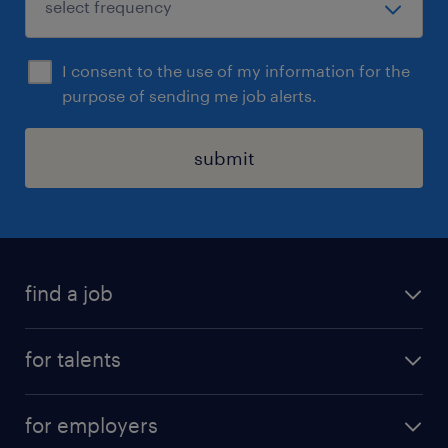
I consent to the use of my information for the
purpose of sending me job alerts.
submit
find a job
all jobs
for talents
career advice
operational career
careers at Randstad
for employers
professional career