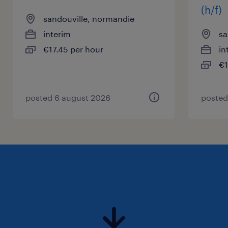
(h/f)
sandouville, normandie
interim
sa
€17.45 per hour
in
€1
posted 6 august 2026
posted