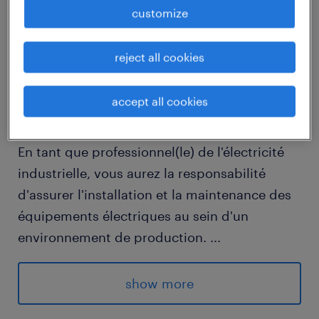
customize
descriptif du poste
reject all cookies
Comment percevez-vous l'opportunité de
accept all cookies
contribuer à des projets innovants en tant
qu'Électricien(ne) industriel (F/H) ?
En tant que professionnel(le) de l'électricité
industrielle, vous aurez la responsabilité
d'assurer l'installation et la maintenance des
équipements électriques au sein d'un
environnement de production.
...
- Assurer le tirage de câbles conformément
aux normes de sécurité en vigueur.
show more
- Effectuer le câblage sur les machines de