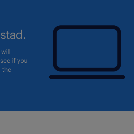
stad.
will
see if you
d the