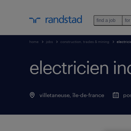
find a job
for
home
jobs
construction, trades & mining
electrici
electricien ind
villetaneuse
,
île-de-france
pos