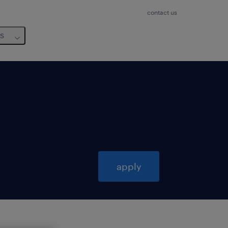
contact us
us
apply