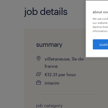
job details
about co
We use cooki
our website.
decline them
information 
summary
cust
villetaneuse, île-de-
france
€12.31 per hour
interim
job category