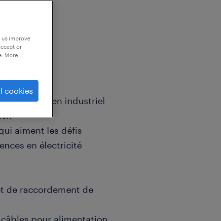
p us improve
accept or
e. More
l cookies
t qu'Electricien industriel
iel?
qui aiment les défis
nces en électricité
 et de raccordement de
e câbles pour alimentation