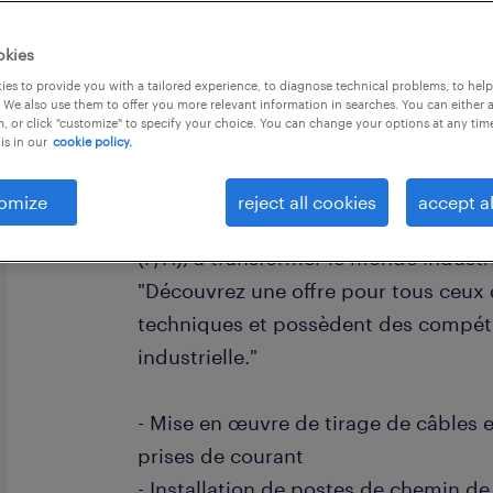
okies
es to provide you with a tailored experience, to diagnose technical problems, to hel
 We also use them to offer you more relevant information in searches. You can either 
, or click "customize" to specify your choice. You can change your options at any tim
is in our
cookie policy.
descriptif du poste
omize
reject all cookies
accept al
Êtes-vous prêt à relever le défi en tan
(F/H), à transformer le monde industr
"Découvrez une offre pour tous ceux 
techniques et possèdent des compéte
industrielle."
- Mise en œuvre de tirage de câbles
prises de courant
- Installation de postes de chemin d