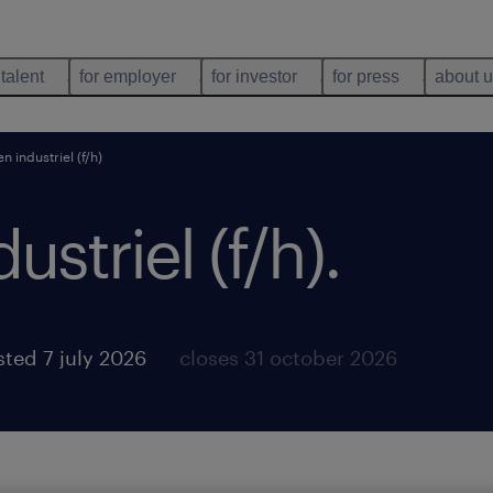
 talent
for employer
for investor
for press
about 
en industriel (f/h)
ustriel (f/h)
.
ted 7 july 2026
closes 31 october 2026