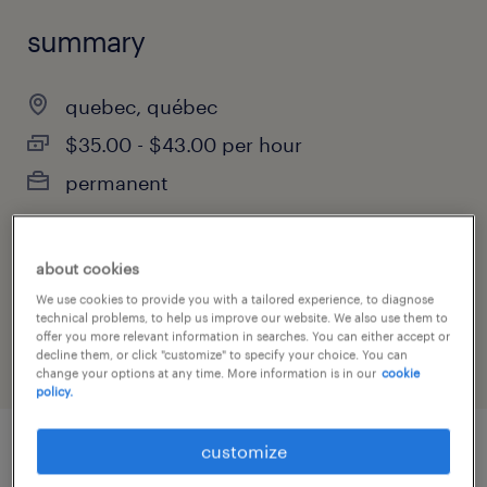
summary
quebec, québec
$35.00 - $43.00 per hour
permanent
about cookies
job category
We use cookies to provide you with a tailored experience, to diagnose
construction, trades & mining
technical problems, to help us improve our website. We also use them to
offer you more relevant information in searches. You can either accept or
decline them, or click "customize" to specify your choice. You can
change your options at any time. More information is in our
cookie
policy.
customize
job details