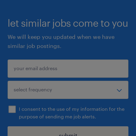
froides et impersonnelles.
Environnement de travail propre et
let similar jobs come to you
sécuritaire (secteur alimentaire).
We will keep you updated when we have
similar job postings.
Prêt(e) à faire le saut ?
Ne laissez pas passer cette chance de
stabiliser votre carrière à Trois-Rivières.
Contactez François Boivin dès maintenant :
Courriel : francois.boivin@randstad.ca
Téléphone : 418-525-7841
I consent to the use of my information for the
purpose of sending me job alerts.
Prime de référencement : Vous connaissez la
perle rare ? Référez-nous un ami ou un
submit