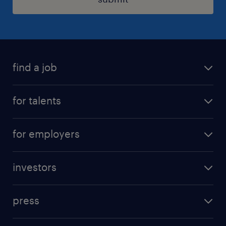
collègue : s'il est embauché, on vous verse
500 $ !
Randstad Canada is committed to fostering a
workforce reflective of all peoples of Canada.
find a job
As a result, we are committed to developing
all jobs
and implementing strategies to increase the
for talents
equity, diversity and inclusion within the
career advice
workplace by examining our internal policies,
operational career
careers at Randstad
for employers
practices, and systems throughout the entire
professional career
lifecycle of our workforce, including its
staffing solutions
digital career
investors
recruitment, retention and advancement for
inhouse solutions
contact us
all employees. In addition to our deep
investment case
workforce insights
commitment to respecting human rights, we
press
results and reports
randstad operational
are dedicated to positive actions to affect
press releases