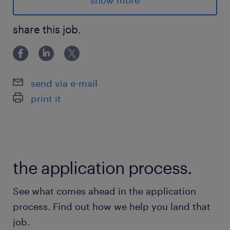
show more
Pourquoi choisir ce poste ?
L'horaire de rêve : Travaillez 36h sur 4 nuits...
share this job.
et recevez une paie de 40h. C’est le "week-
end de 3 jours" garanti, toute l'année.
send via e-mail
Le cash : Un salaire allant jusqu'à 37,79 $/h +
print it
une prime de nuit de 2,00 $/h.
Le repos : 3 semaines de vacances dès la
première année + 13 jours fériés + 6 congés
the application process.
mobiles.
See what comes ahead in the application
La stabilité : Un fleuron québécois en pleine
process. Find out how we help you land that
croissance qui investit massivement dans ses
job.
technologies.