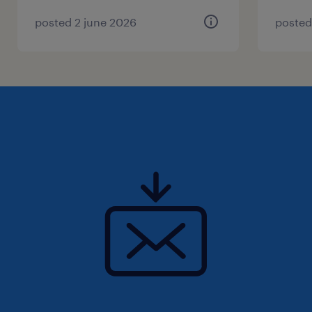
Expérience : 2 à 3 ans (si c'est en alimentaire,
c'est encore mieux !).
posted 2 june 2026
posted
Technicité : Lecture de plans, troubleshooting
et base en automates n'ont plus de secret
pour vous.
Langue : Français impeccable.
Summary
Le "Package" Complet
Assurances collectives complètes et
Programme d'Aide aux Employés (PAE).
Ambiance de travail loin des structures