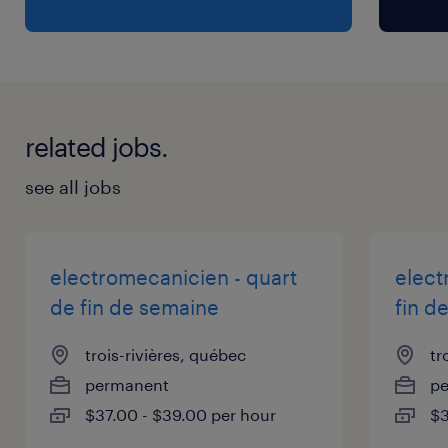
l'installation de nouveaux équipements et
optimiser les procédés.
Collaboration : Être la personne-ressource sur
related jobs.
qui l'équipe de production peut compter.
see all jobs
Qualifications
Le profil que nous recherchons
Vous êtes autonome, vous avez le sens de
electromecanicien - quart
elect
l'urgence et vous aimez quand "ça bouge" ?
de fin de semaine
fin d
trois-rivières, québec
tr
Formation : DEP ou DEC en électromécanique
permanent
p
ou maintenance industrielle.
$37.00 - $39.00 per hour
$3