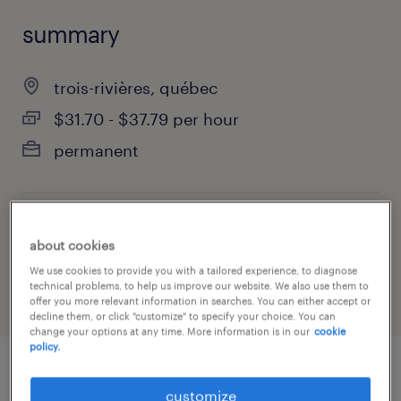
summary
trois-rivières, québec
$31.70 - $37.79 per hour
permanent
job category
about cookies
construction, trades & mining
We use cookies to provide you with a tailored experience, to diagnose
technical problems, to help us improve our website. We also use them to
offer you more relevant information in searches. You can either accept or
decline them, or click "customize" to specify your choice. You can
change your options at any time. More information is in our
cookie
policy.
job details
customize