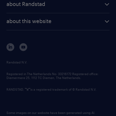
randstad share
randstad professional
change to ensure everyone has full
about Randstad
news and events
investor contacts
participation in the workforce free from any
randstad enterprise
company profile
barriers, systemic or otherwise, especially
future of work
randstad digital
about this website
equity-seeking groups who are usually
sustainability
tech suite
underrepresented in Canada's workforce,
disclaimer
equity, diversity, inclusion and belonging
contact us
including those who identify as women or
corporate governance
non-binary/gender non-conforming;
randstad innovation fund
Indigenous or Aboriginal Peoples; persons
country websites
Randstad N.V.
with disabilities (visible or invisible) and;
contact us
members of visible minorities, racialized
Registered in The Netherlands No: 33216172 Registered office:
Diemermere 25, 1112 TC Diemen, The Netherlands.
groups and the LGBTQ2+ community.
RANDSTAD,
is a registered trademark of © Randstad N.V.
Randstad Canada is committed to creating
and maintaining an inclusive and accessible
workplace for all its candidates and
Some images on our website have been generated using AI.