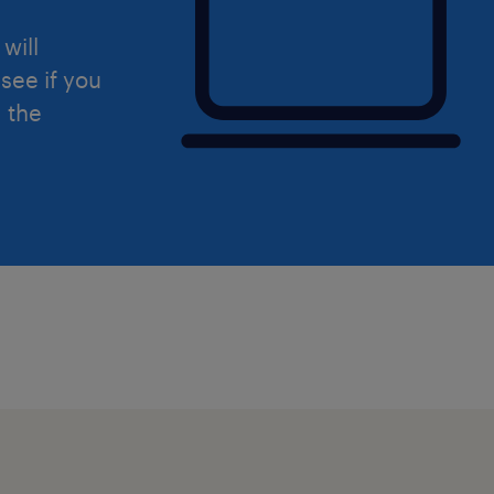
will
see if you
d the