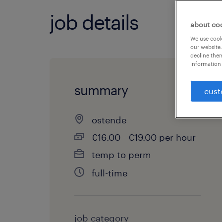
job details
about co
We use cooki
our website.
decline them
information 
summary
cust
ostende
€16.00 - €19.00 per hour
temp to perm
full-time
job category