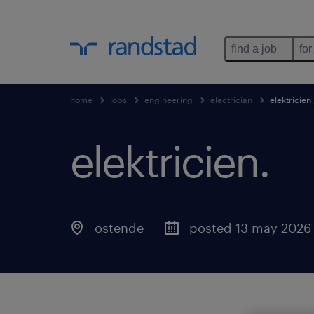
find a job
for
home
jobs
engineering
electrician
elektricien
elektricien
.
ostende
posted 13 may 2026