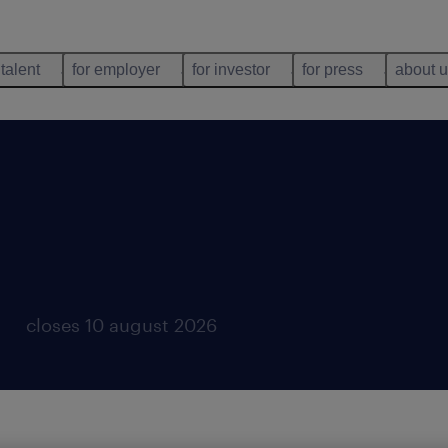
 talent
for employer
for investor
for press
about 
closes 10 august 2026