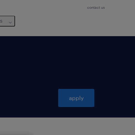
contact us
us
apply