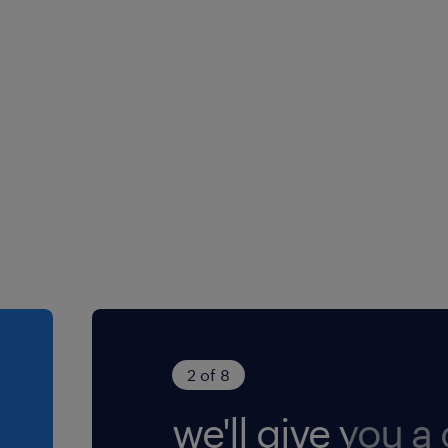
zeer goed, wat
op de werkvloer.
htruck is een
eiste.
2 of 8
we'll give you a c