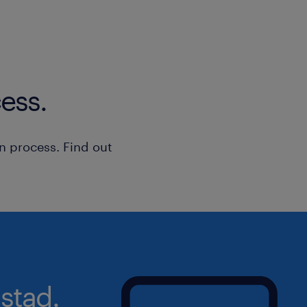
Je beheerst de Nederlandse taal 
essentieel is voor de veiligheid 
Ervaring met een heftruck of reac
mooie extra, maar zeker geen ver
ess.
n process. Find out
stad.