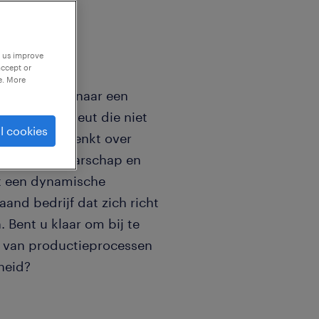
p us improve
accept or
e. More
e op zoek is naar een
derne techneut die niet
l cookies
oactief meedenkt over
icht, eigenaarschap en
dt een dynamische
nd bedrijf dat zich richt
Bent u klaar om bij te
n van productieprocessen
heid?