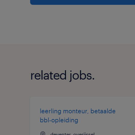
related jobs.
leerling monteur, betaalde
bbl-opleiding
deventer, overijssel