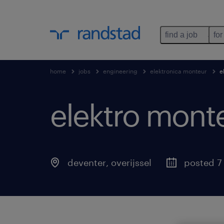
find a job
for
home
jobs
engineering
elektronica monteur
e
elektro mont
deventer
,
overijssel
posted 7