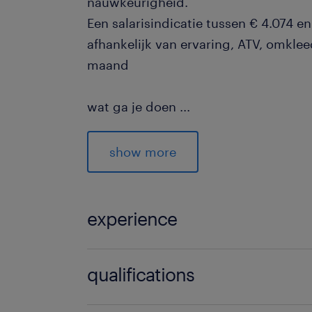
nauwkeurigheid.
Een salarisindicatie tussen € 4.074 e
afhankelijk van ervaring, ATV, omkle
maand
wat ga je doen
...
Verantwoordelijkheden
Uitvoeren van preventief en gepland
show more
nadruk op elektrische installaties, 
onderhoud.
Analyseren en oplossen van technisc
experience
continuïteit van processen te waarbo
Aandragen van verbetervoorstellen v
3
qualifications
machines.
Nauwkeurig bijhouden van logboeke