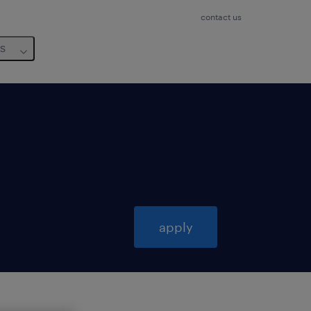
contact us
us
apply