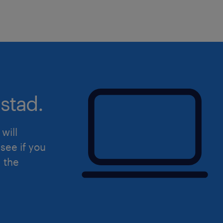
Ben je enthousiast over deze vacatur
en reageer door middel van de sollici
Uiteraard staat deze vacature open v
hierin herkent.
stad.
will
see if you
d the