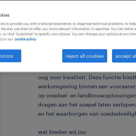
okies
es to provide you with a tailored experience, to diagnose technical problems, to hel
 We also use them to offer you more relevant information in searches. You can either 
, or click "customize" to specify your choice. You can change your options at any tim
is in our
cookie policy.
Bent u een ervaren elektromonteur di
nieuwe uitdaging? Wij zoeken een mo
omize
reject all cookies
accept al
alleen storingen oplost, maar ook pr
procesverbeteringen. Iemand met inz
oog voor kwaliteit. Deze functie bie
werkomgeving binnen een vooraanstaa
op voedsel- en landbouwoplossingen. 
dragen aan het soepel laten verlope
en het waarborgen van voedselveilig
wat bieden wij jou