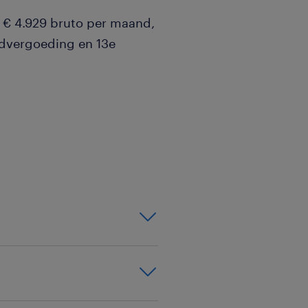
n € 4.929 bruto per maand,
edvergoeding en 13e
 onderhoud, met de
aangevuld met mechanisch
he storingen om de
rgen.
oor processen en
n en werkzaamheden in