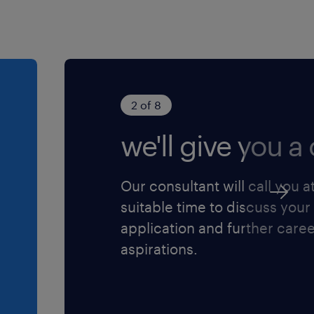
e? Wacht dan niet langer
tatiebutton!
oor iedereen die zich
2 of 8
we'll give you a c
Our consultant will call you a
suitable time to discuss your
application and further care
aspirations.