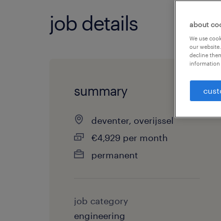
job details
about co
We use cooki
our website.
decline them
information 
summary
cust
deventer, overijssel
€4,929 per month
permanent
job category
engineering