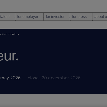
 talent
for employer
for investor
for press
about 
lektro monteur
eur
.
 may 2026
closes 29 december 2026