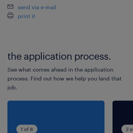
Je vindt werken op baan een pluspunt
send via e-mail
Je hebt vaste werkuren, maar bent flexibel
print it
wanneer een werk langer zou duren
the application process.
See what comes ahead in the application
process. Find out how we help you land that
job.
1 of 8
2 o