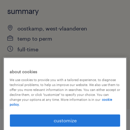
summary
oostkamp, west-vlaanderen
temp to perm
full-time
about cookies
job category
We use cookies to provide you with a tailored experience, to diagnose
engineering
technical problems, to help us improve our website. We also use them to
offer you more relevant information in searches. You can either accept or
decline them, or click "customize" to specify your choice. You can
change your options at any time. More information is in our
cookie
policy.
customize
job details