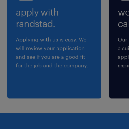
apply with
we
randstad.
cal
Applying with us is easy. We
Our 
will review your application
a su
and see if you are a good fit
appl
for the job and the company.
aspi