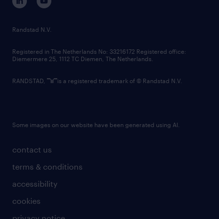
randstad innovation fund
country websites
Randstad N.V.
contact us
Registered in The Netherlands No: 33216172 Registered office:
Diemermere 25, 1112 TC Diemen, The Netherlands.
RANDSTAD,
is a registered trademark of © Randstad N.V.
Some images on our website have been generated using AI.
contact us
terms & conditions
accessibility
cookies
privacy notice