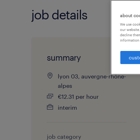
job details
about co
We use cooki
our website.
decline them
information 
summary
cust
lyon 03, auvergne-rhône-
alpes
€12.31 per hour
interim
job category