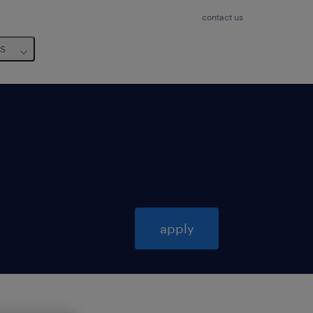
contact us
us
apply