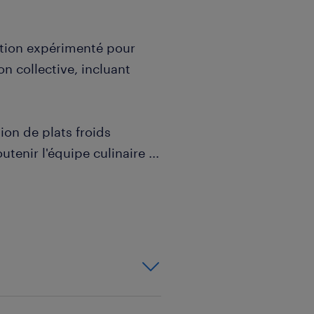
tion expérimenté pour
n collective, incluant
ion de plats froids
utenir l'équipe culinaire
...
f avec professionnalisme
lente est fortement
) sous 48h pour valider
uipe dynamique et