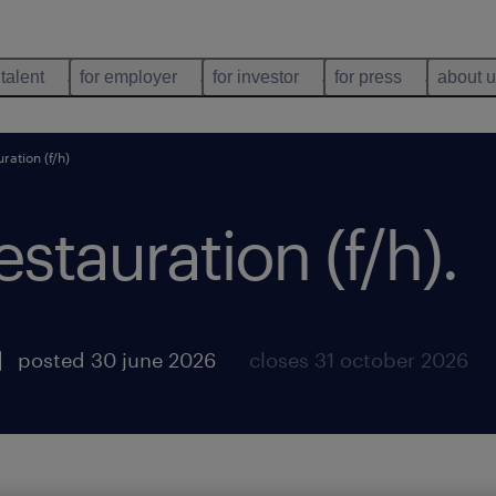
 talent
for employer
for investor
for press
about 
ration (f/h)
stauration (f/h)
.
posted 30 june 2026
closes 31 october 2026