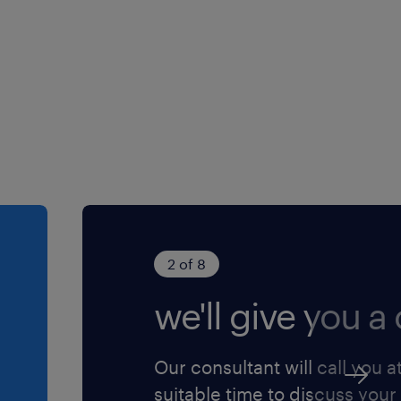
2 of 8
we'll give you a c
Our consultant will call you a
suitable time to discuss your