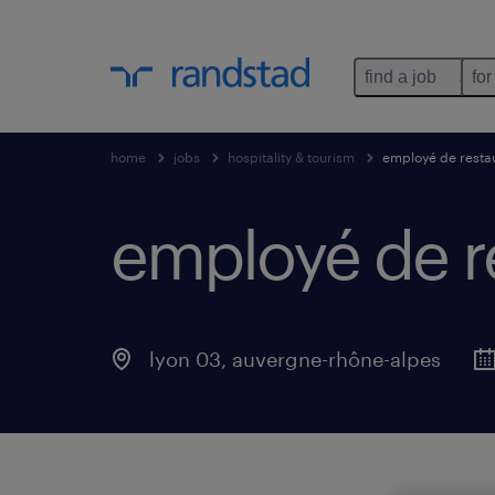
find a job
for
home
jobs
hospitality & tourism
employé de restau
employé de re
lyon 03
,
auvergne-rhône-alpes