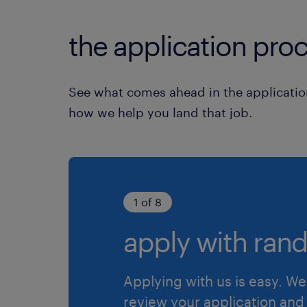
the application proc
See what comes ahead in the applicatio
how we help you land that job.
1 of 8
apply with rand
Applying with us is easy. We 
review your application and 