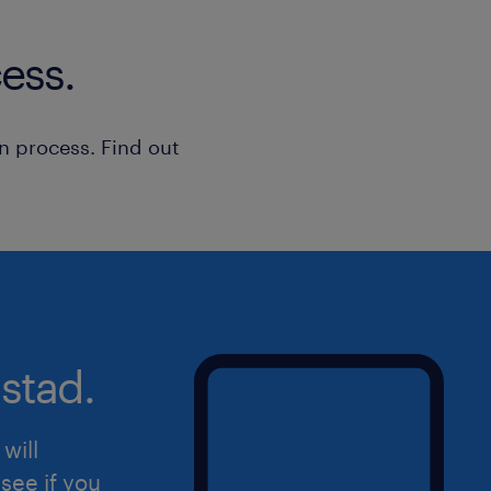
ess.
n process. Find out
stad.
will
see if you