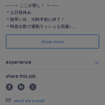
――＜ ここが推し！ ＞――
＊土日祝休み
＊朝早い分、16時半前に終了！
＊時差出勤で通勤ラッシュも回避♪
...
＊職場見学もできます！
show more
お気軽にご応募ください☆
派遣先の特徴
experience
液体化学製品や石油製品などを、巨大な貯蔵タン
◆工場や倉庫でのお仕事経験がある方 …業界・経験年
クで一時的に預かり、保管・管理する会社です
share this job.
数などは不問です！
最寄駅
京葉線／二俣新町駅（徒歩15分）
send via e-mail
東西線、京葉線、総武線、武蔵野線、東葉高速線