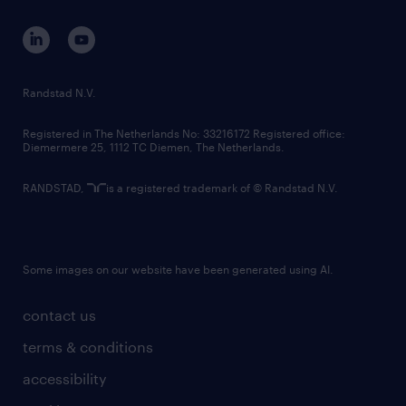
contact us
corporate governance
randstad innovation fund
country websites
Randstad N.V.
contact us
Registered in The Netherlands No: 33216172 Registered office:
Diemermere 25, 1112 TC Diemen, The Netherlands.
RANDSTAD,
is a registered trademark of © Randstad N.V.
Some images on our website have been generated using AI.
contact us
terms & conditions
accessibility