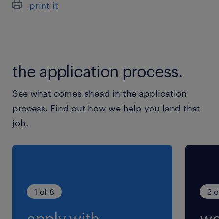
print it
／西船橋駅（車13分）
休日休暇
土日祝日
the application process.
就業時間
See what comes ahead in the application
7:15-16:15（実働8時間00分・休憩60分）
process. Find out how we help you land that
job.
1 of 8
2 o
apply with
we