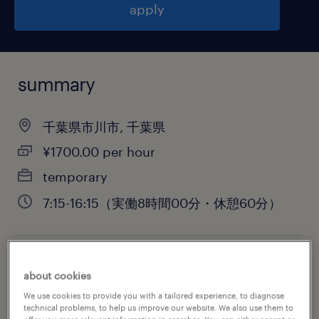
apply
summary
千葉県市川市, 千葉県
¥1700.00 per hour
temporary
7:15-16:15（実働8時間00分・休憩60分）
job category
about cookies
engineering
We use cookies to provide you with a tailored experience, to diagnose
technical problems, to help us improve our website. We also use them to