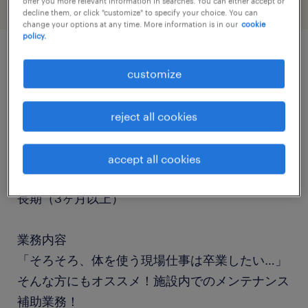
offer you more relevant information in searches. You can either accept or
decline them, or click "customize" to specify your choice. You can
change your options at any time. More information is in our
cookie
policy.
job details
customize
職種
reject all cookies
設備管理・マシンメンテナンス、その他（製造）
accept all cookies
勤務期間
長期（3ヶ月以上）
業務内容
「そろそろ、体を使う現場仕事は卒業したい…」
そんな方にもオススメ！施設内でのメンテナンス
補助業務！