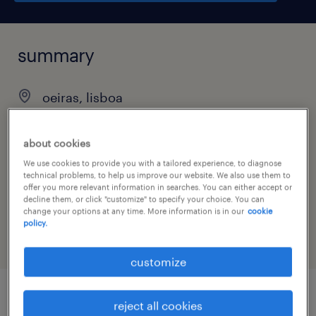
summary
oeiras, lisboa
permanent
about cookies
We use cookies to provide you with a tailored experience, to diagnose
technical problems, to help us improve our website. We also use them to
job category
offer you more relevant information in searches. You can either accept or
decline them, or click "customize" to specify your choice. You can
engineering
change your options at any time. More information is in our
cookie
policy.
customize
reject all cookies
job details