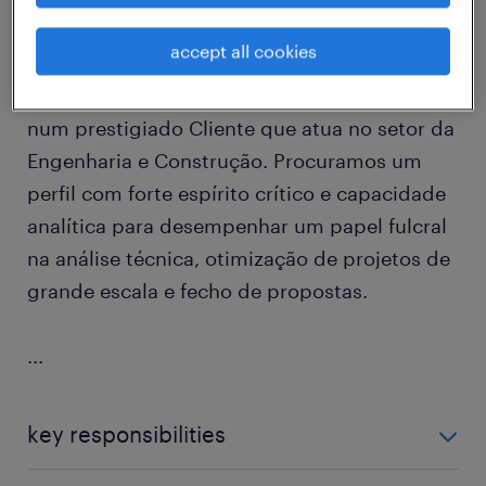
accept all cookies
A Randstad está a recrutar um Engenheiro de
Estudos e Propostas para integração direta
num prestigiado Cliente que atua no setor da
Engenharia e Construção. Procuramos um
perfil com forte espírito crítico e capacidade
analítica para desempenhar um papel fulcral
na análise técnica, otimização de projetos de
grande escala e fecho de propostas.
...
key responsibilities