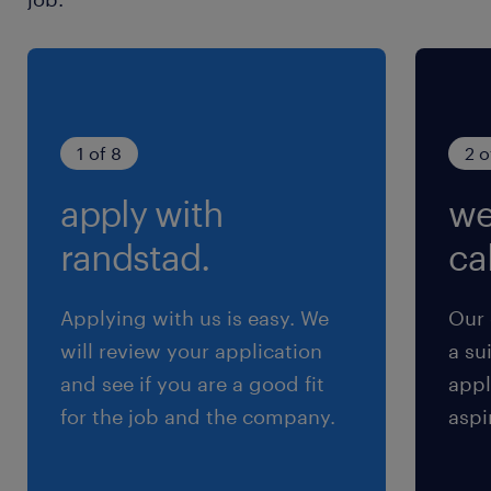
Assegurar a articulação técnica e a
compatibilização entre as diversas
especialidades de engenharia.
1 of 8
2 o
apply with
we
randstad.
cal
Applying with us is easy. We
Our 
will review your application
a su
and see if you are a good fit
appl
for the job and the company.
aspi