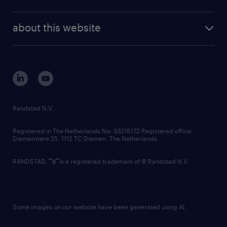
news and events
investor contacts
randstad enterprise
company profile
future of work
randstad digital
about this website
sustainability
tech suite
disclaimer
equity, diversity, inclusion and belonging
contact us
corporate governance
randstad innovation fund
country websites
Randstad N.V.
contact us
Registered in The Netherlands No: 33216172 Registered office:
Diemermere 25, 1112 TC Diemen, The Netherlands.
RANDSTAD,
is a registered trademark of © Randstad N.V.
Some images on our website have been generated using AI.