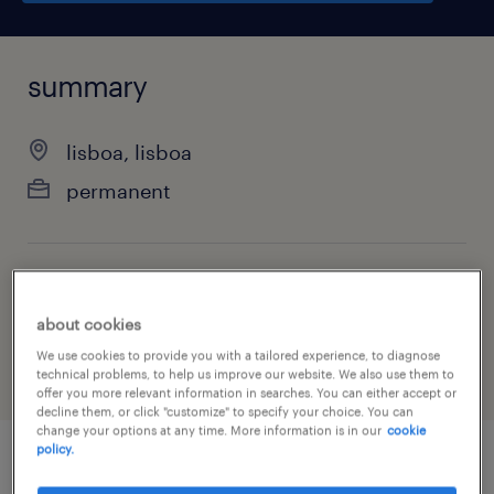
summary
lisboa, lisboa
permanent
job category
installation, maintenance & repair
about cookies
We use cookies to provide you with a tailored experience, to diagnose
technical problems, to help us improve our website. We also use them to
offer you more relevant information in searches. You can either accept or
decline them, or click "customize" to specify your choice. You can
change your options at any time. More information is in our
cookie
policy.
job details