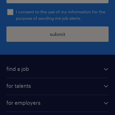
I consent to the use of my information for the
purpose of sending me job alerts.
submit
find a job
all jobs
for talents
career advice
operational career
careers at Randstad
for employers
professional career
staffing solutions