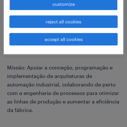
customize
A Randstad encontra-se a recrutar um Junior
reject all cookies
Control Systems Engineer para integrar uma
sólida empresa do setor de grande consumo
accept all cookies
e bens alimentares na zona de Lisboa.
Missão: Apoiar a conceção, programação e
implementação de arquiteturas de
automação industrial, colaborando de perto
com a engenharia de processos para otimizar
as linhas de produção e aumentar a eficiência
da fábrica.