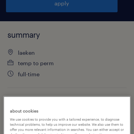
apply
summary
laeken
temp to perm
full-time
job category
sales
about cookies
We use cookies to provide you with a tailored experience, to diagnose
technical problems, to help us improve our website. We also use them to
offer you more relevant information in searches. You can either accept or