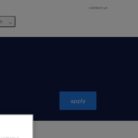
contact us
us
apply