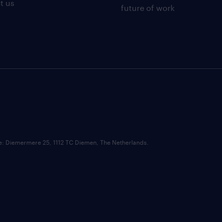
t us
future of work
ce: Diemermere 25, 1112 TC Diemen, The Netherlands.