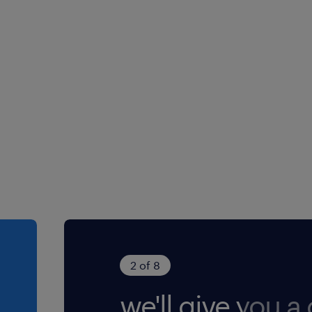
e et une gestion
de soins et des
 à la
écoute, de la
 dermo-cosmétique
tation et
ntir la fluidité du
ment.
ts.
2 of 8
we'll give you a c