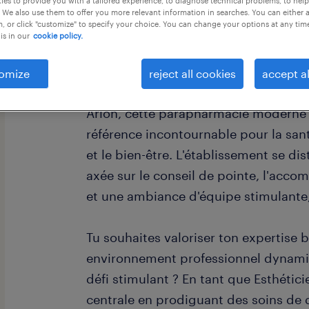
es to provide you with a tailored experience, to diagnose technical problems, to hel
 We also use them to offer you more relevant information in searches. You can either 
, or click "customize" to specify your choice. You can change your options at any tim
is in our
cookie policy.
omize
reject all cookies
accept al
Située au cœur du parc commercial d
Arlon, cette parapharmacie moderne
référence incontournable pour la sa
et le bien-être. L'établissement se d
axée sur le conseil de pointe, l'ac
et une ambiance d'équipe stimulante,
Tu souhaites valoriser ton expertise
environnement professionnel dynamiq
défi stimulant ? En tant que Esthétic
centrale en prodiguant des soins de q