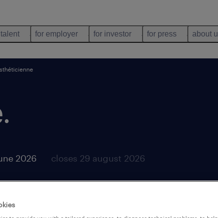
 talent
for employer
for investor
for press
about 
sthéticienne
e
.
june 2026
closes 29 august 2026
okies