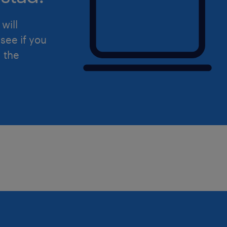
will
see if you
d the