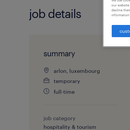
We use cooki
our website.
job details
decline them
information 
cust
summary
arlon, luxembourg
temporary
full-time
job category
hospitality & tourism