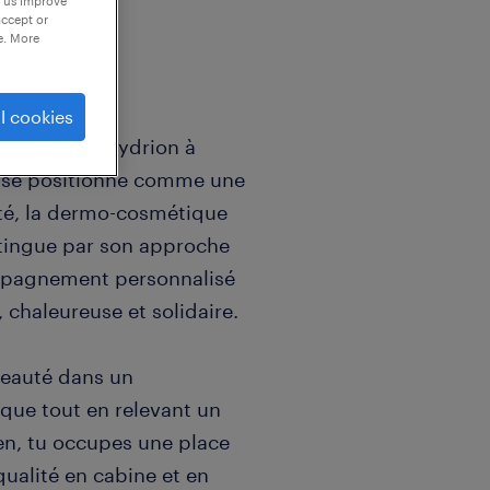
p us improve
accept or
e. More
l cookies
e l'Espace Hydrion à
 se positionne comme une
nté, la dermo-cosmétique
istingue par son approche
compagnement personnalisé
 chaleureuse et solidaire.
 beauté dans un
ue tout en relevant un
ien, tu occupes une place
ualité en cabine et en