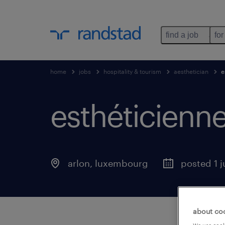
find a job
for
home
jobs
hospitality & tourism
aesthetician
e
esthéticienn
arlon
,
luxembourg
posted 1 
about co