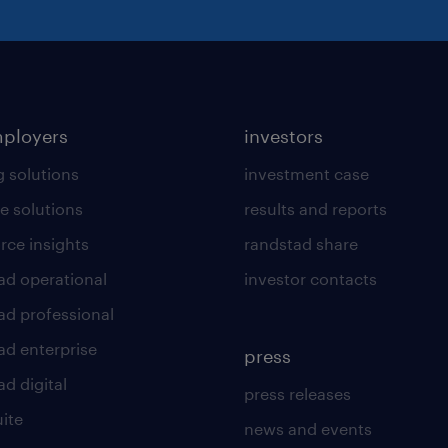
mployers
investors
g solutions
investment case
e solutions
results and reports
rce insights
randstad share
ad operational
investor contacts
ad professional
ad enterprise
press
d digital
press releases
uite
news and events