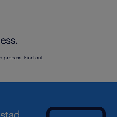
Assurer une hygiène irréprochabl
Bonne connaissance des gammes 
rigoureuse de l'espace cabine.
marques de parapharmacie.
Participer activement à la vente et
Sens aigu du contact client, de l'
théâtralisation des produits de
douceur et de l'empathie.
ess.
en magasin.
Esprit d'équipe, excellente présen
Collaborer avec l'équipe pour gara
réactivité pour t'intégrer rapide
service et la satisfaction des clien
n process. Find out
stad.