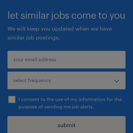
faire les relevés de quantités et de matériaux
nécessaires.
let similar jobs come to you
We will keep you updated when we have
envoyer des demandes de prix aux
similar job postings.
fournisseurs et aux différents partenaires.
préparer et organiser les dossiers de
soumission de A à Z.
estimer les coûts de main-d'œuvre, les
équipements et les frais indirects.
I consent to the use of my information for the
purpose of sending me job alerts.
travailler en collaboration avec les chargés de
projets pour sélectionner les sous-traitants.
submit