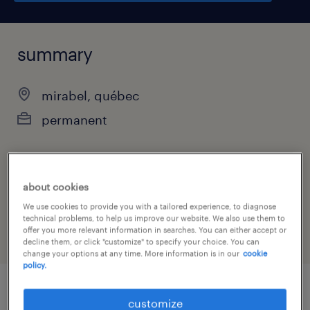
summary
mirabel, québec
permanent
job category
about cookies
engineering
We use cookies to provide you with a tailored experience, to diagnose
technical problems, to help us improve our website. We also use them to
offer you more relevant information in searches. You can either accept or
decline them, or click "customize" to specify your choice. You can
change your options at any time. More information is in our
cookie
policy.
customize
job details