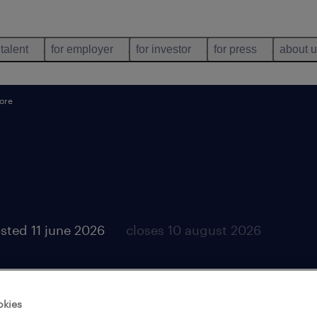
 talent
for employer
for investor
for press
about 
ore
sted 11 june 2026
closes 10 august 2026
okies