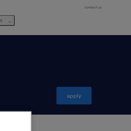
contact us
us
apply