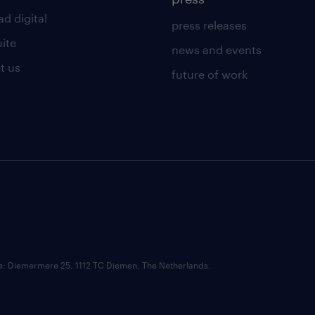
d digital
press releases
uite
news and events
t us
future of work
ce: Diemermere 25, 1112 TC Diemen, The Netherlands.