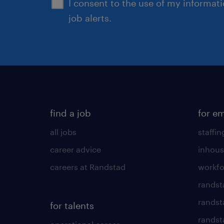
I consent to the use of my informat
job alerts.
find a job
for e
all jobs
staffin
career advice
inhous
careers at Randstad
workfo
randst
randst
for talents
randst