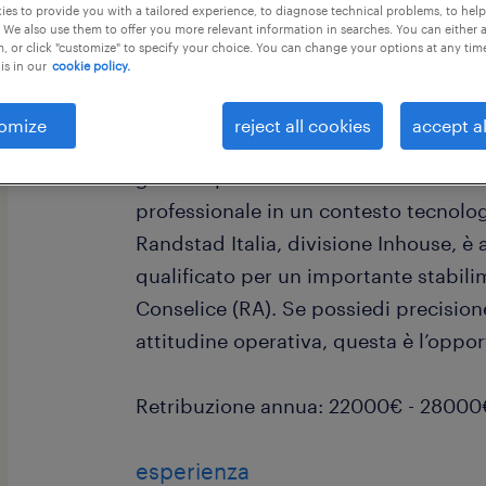
es to provide you with a tailored experience, to diagnose technical problems, to hel
 We also use them to offer you more relevant information in searches. You can either 
, or click "customize" to specify your choice. You can change your options at any tim
is in our
cookie policy.
omize
reject all cookies
accept al
Sei un esperto tecnico con una solid
gomma-plastica e sei alla ricerca di 
professionale in un contesto tecnol
Randstad Italia, divisione Inhouse, è a
qualificato per un importante stabil
Conselice (RA). Se possiedi precision
attitudine operativa, questa è l’oppor
Retribuzione annua: 22000€ - 28000
esperienza