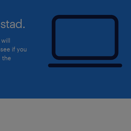
stad.
will
see if you
d the