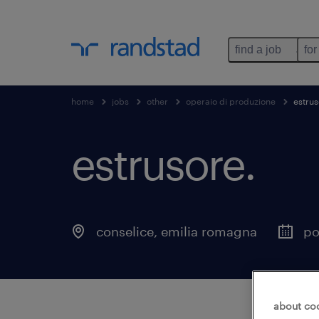
find a job
for
home
jobs
other
operaio di produzione
estrus
estrusore
.
conselice
,
emilia romagna
po
about co