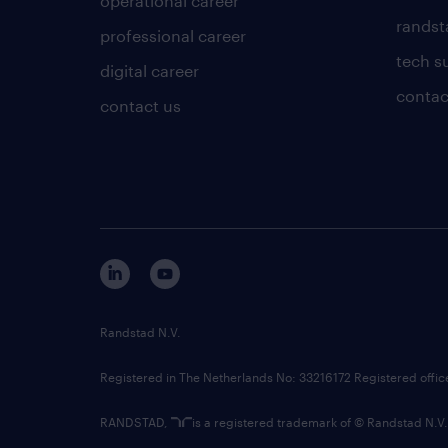
operational career
randsta
professional career
tech s
digital career
contac
contact us
Randstad N.V.
Registered in The Netherlands No: 33216172 Registered offi
RANDSTAD,
is a registered trademark of © Randstad N.V.