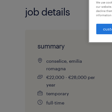
We use cooki
our website.
job details
decline them
information 
cust
summary
conselice, emilia
romagna
€22,000 - €28,000 per
year
temporary
full-time