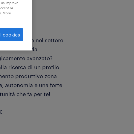
p us improve
accept or
e. More
l cookies
a competenza nel settore
una nuova sfida
ogicamente avanzato?
lla ricerca di un profilo
imento produttivo zona
e, autonomia e una forte
tunità che fa per te!
€