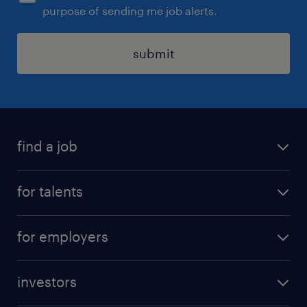
purpose of sending me job alerts.
submit
find a job
all jobs
for talents
career advice
operational career
careers at Randstad
for employers
professional career
staffing solutions
digital career
investors
inhouse solutions
contact us