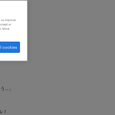
p us improve
accept or
e. More
l cookies
う…」
ル！