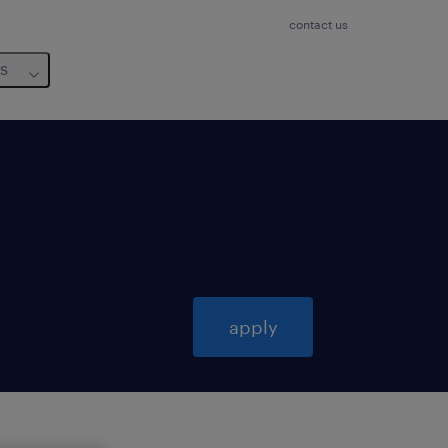
contact us
us
apply