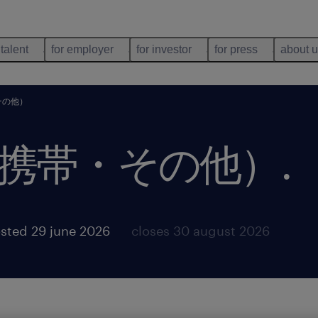
 talent
for employer
for investor
for press
about 
その他）
携帯・その他）
.
sted 29 june 2026
closes 30 august 2026