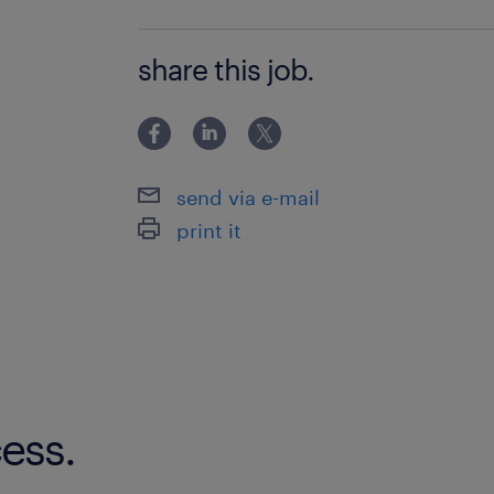
・何らかの接客業務の経験がある方（
share this job.
ません） ・PC基本操作（入力レベル）
send via e-mail
print it
ess.