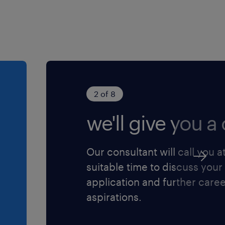
2 of 8
we'll give you a c
Our consultant will call you a
suitable time to discuss your
application and further care
aspirations.