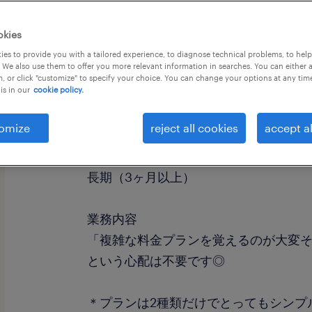
okies
es to provide you with a tailored experience, to diagnose technical problems, to hel
 We also use them to offer you more relevant information in searches. You can either 
, or click "customize" to specify your choice. You can change your options at any tim
is in our
cookie policy.
職種
販売（家電・携帯・その他）
omize
reject all cookies
accept al
勤務期間
長期（3ヶ月以上）
業務内容
「複雑な料金プランを覚えるのが大変そ
という心配は不要です◎
＊プランは2種類だけでとってもシンプ