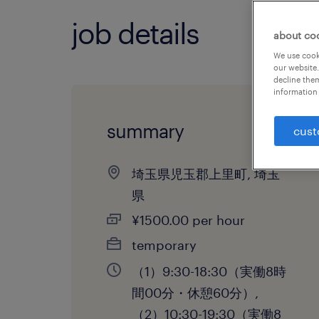
job details
about co
We use cooki
our website.
decline them
information 
summary
cust
埼玉県児玉郡上里町, 埼玉
県
¥1500.00 per hour
temporary
（1）9:30-18:30（実働8時
間00分・休憩60分）,
（2）10:30-19:30（実働8