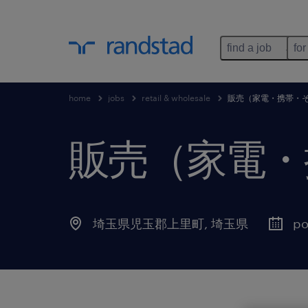
find a job
for
home
jobs
retail & wholesale
販売（家電・携帯・
販売（家電・
埼玉県児玉郡上里町
,
埼玉県
po