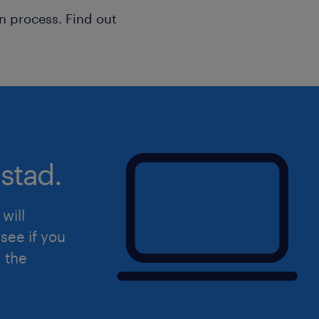
n process. Find out
stad.
will
see if you
d the