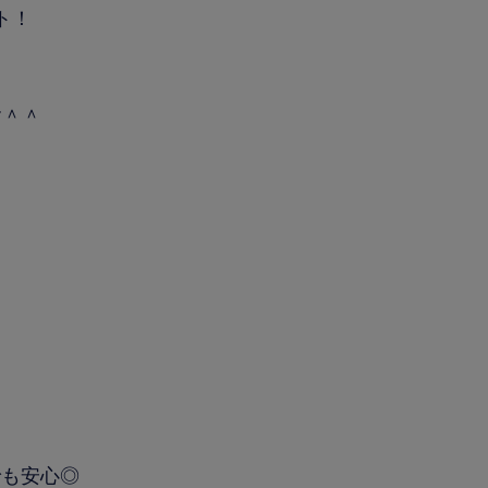
ト！
す＾＾
でも安心◎