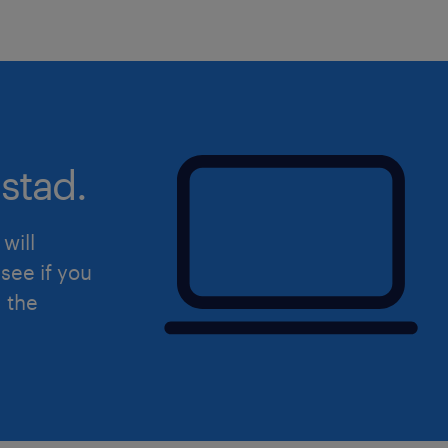
stad.
will
see if you
d the