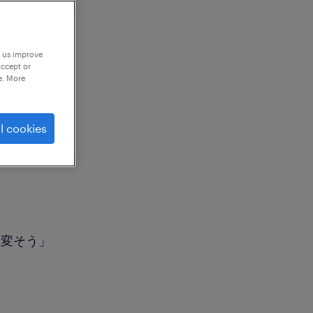
p us improve
accept or
e. More
l cookies
大変そう」