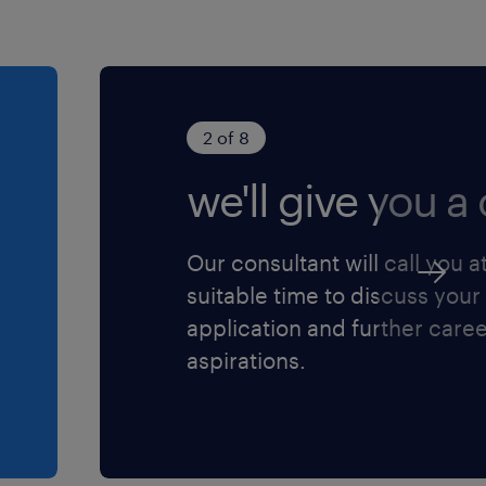
2 of 8
we'll give you a c
Our consultant will call you a
suitable time to discuss your
application and further care
aspirations.