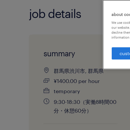
job details
about co
We use cooki
our website.
decline them
information 
summary
cust
群馬県渋川市, 群馬県
¥1400.00 per hour
temporary
9:30-18:30（実働8時間00
分・休憩60分）