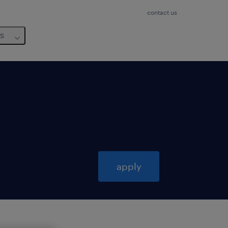
contact us
us
apply