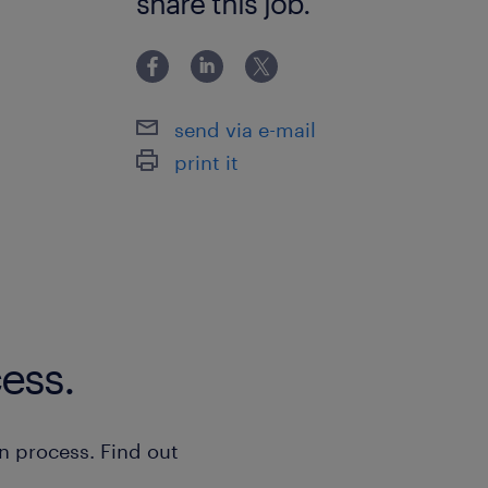
share this job.
send via e-mail
print it
ess.
n process. Find out