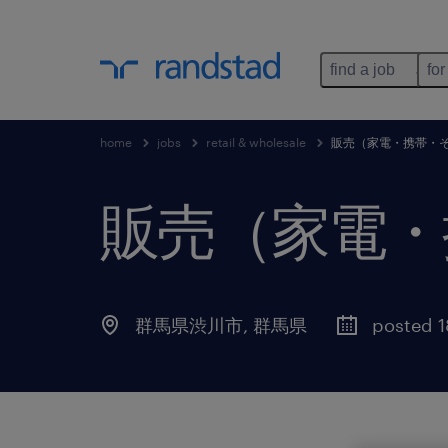
find a job
for
home
jobs
retail & wholesale
販売（家電・携帯・
販売（家電・
群馬県渋川市
,
群馬県
posted 1