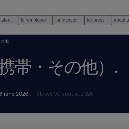
 talent
for employer
for investor
for press
about 
その他）
携帯・その他）
.
8 june 2026
closes 30 august 2026