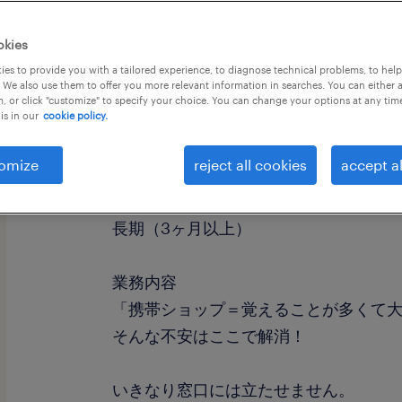
okies
es to provide you with a tailored experience, to diagnose technical problems, to hel
 We also use them to offer you more relevant information in searches. You can either 
, or click "customize" to specify your choice. You can change your options at any tim
is in our
cookie policy.
職種
販売（家電・携帯・その他）
omize
reject all cookies
accept al
勤務期間
長期（3ヶ月以上）
業務内容
「携帯ショップ＝覚えることが多くて
そんな不安はここで解消！
いきなり窓口には立たせません。