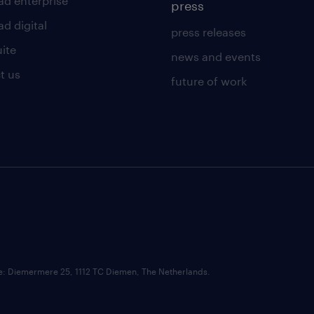
ad enterprise
press
d digital
press releases
uite
news and events
t us
future of work
ce: Diemermere 25, 1112 TC Diemen, The Netherlands.