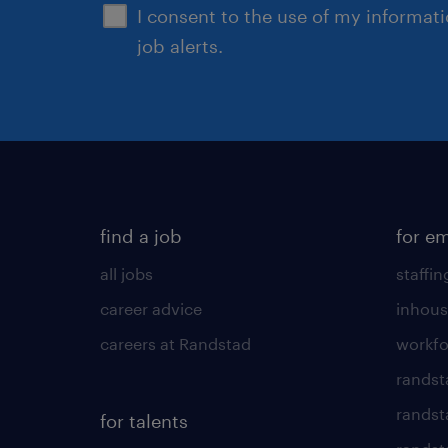
I consent to the use of my informat
job alerts.
find a job
for e
all jobs
staffin
career advice
inhous
careers at Randstad
workfo
randst
randst
for talents