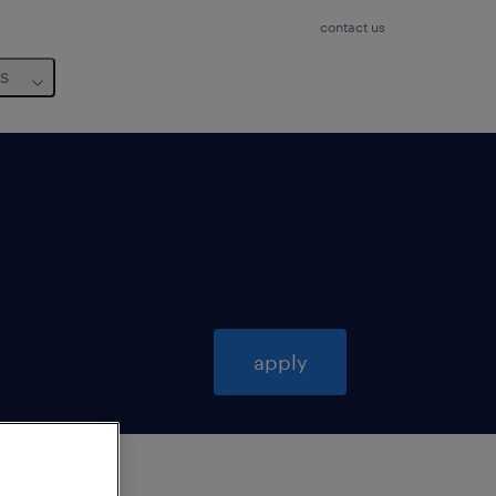
contact us
us
apply