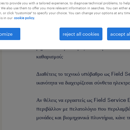
es to provide you with a tailored experience, to diagnose technical problems, to hel
 We also use them to offer you more relevant information in searches. You can either 
, or click "customize" to specify your choice. You can change your options at any tim
is in our
cookie policy.
omize
reject all cookies
accept al
Είσαι ένας έμπειρος Field Service Engin
βήμα του σε μια κορυφαία εταιρεία στον κ
καθαρισμού;
Διαθέτεις το τεχνικό υπόβαθρο ως Field S
ικανότητα να διαχειρίζεσαι σύνθετα ηλεκτρ
Αν θέλεις να εργαστείς ως Field Service 
περιβάλλον με πελατολόγιο που περιλαμβά
μονάδες και βιομηχανικά πλυντήρια, κάνε τ