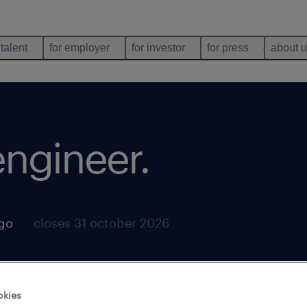
 talent
for employer
for investor
for press
about 
 engineer
.
ago
closes 31 october 2026
okies