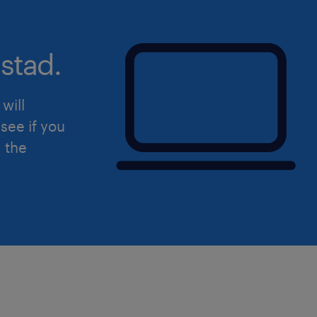
stad.
will
see if you
d the