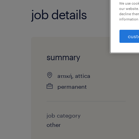
We use cooki
our website.
job details
decline them
information 
cust
summary
aττική, attica
permanent
job category
other