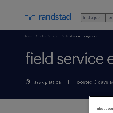
find a job
for
home
jobs
other
field service engineer
field service
aττική
,
attica
posted 3 days 
about co