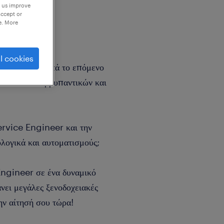
p us improve
accept or
e. More
l cookies
eer που αναζητά το επόμενο
λάδο των απορρυπαντικών και
ervice Engineer και την
ολογικά και αυτοματισμούς;
Engineer σε ένα δυναμικό
νει μεγάλες ξενοδοχειακές
ην αίτησή σου τώρα!