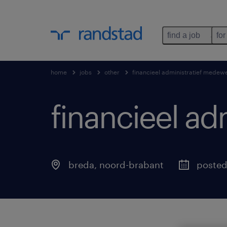
find a job
for
home
jobs
other
financieel administratief medew
financieel ad
breda
,
noord-brabant
posted