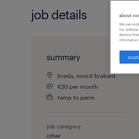
job details
about co
We use cooki
our website.
decline them
information 
summary
cust
breda, noord-brabant
€20 per month
temp to perm
job category
other