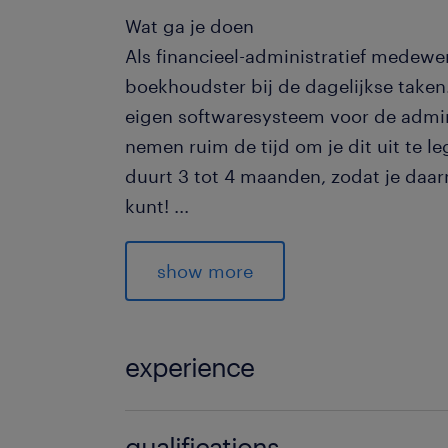
Wat ga je doen
Als financieel-administratief medewe
boekhoudster bij de dagelijkse taken.
eigen softwaresysteem voor de admin
nemen ruim de tijd om je dit uit te le
duurt 3 tot 4 maanden, zodat je daar
kunt!
...
Je gaat samen aan de slag met:
show more
Het controleren en verwerken van
verkoopfacturen.
experience
Het voorbereiden van betalingen
1
Het beheren van de debiteuren en
qualifications