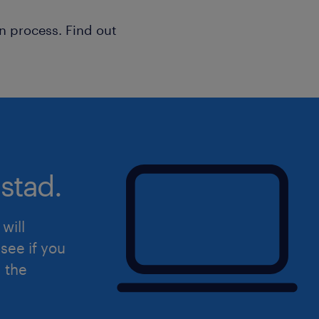
n process. Find out
stad.
will
see if you
d the