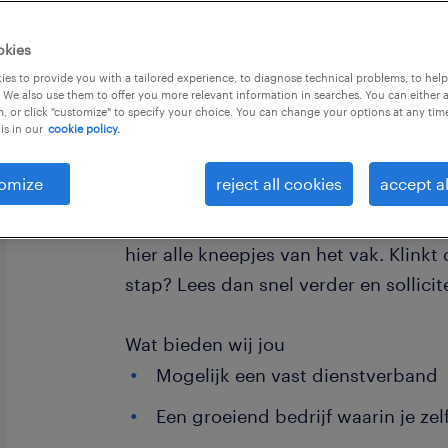
okies
es to provide you with a tailored experience, to diagnose technical problems, to hel
 We also use them to offer you more relevant information in searches. You can either 
, or click "customize" to specify your choice. You can change your options at any tim
is in our
cookie policy.
Werk je graag met cijfers en zoek je 
Breda? Word financieel-administrati
omize
reject all cookies
accept al
per week! Samen met de vaste boekh
werkgever zorg je voor een vlekkeloze
hier alle kneepjes van het vak. Klinkt
stap? Lees dan snel verder en sollici
Wat bieden wij jou
Mogelijk een vast dienstverband
Een groeiend bedrijf waarin je ze