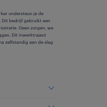
rker ondersteun je de
 Dit bedrijf gebruikt een
istratie. Geen zorgen, we
ggen. Dit inwerktraject
na zelfstandig aan de slag
 inkoop- en
 en bankmutaties.
 crediteuren.