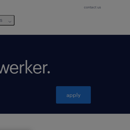
contact us
us
werker
.
apply