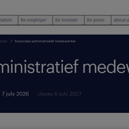
 talent
for employer
for investor
for press
about 
erker
financieel administratief medewerker
ministratief mede
 7 july 2026
closes 6 july 2027