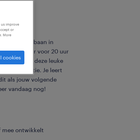
p us improve
accept or
e. More
een gezellige baan in
ef medewerker voor 20 uur
l cookies
oudster van deze leuke
 administratie. Je leert
 dit als jouw volgende
teer vandaag nog!
lf mee ontwikkelt