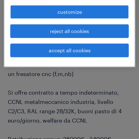
job details
customize
Randstad Talent Selection cerca per storica
reject all cookies
azienda metalmeccanica di produzione
componenti e strutture per il settore dei
accept all cookies
trasporti
un fresatore cnc (f,m,nb)
Si offre contratto a tempo indeterminato,
CCNL metalmeccanico industria, livello
C2/C3, RAL range 28/32K, buoni pasto di 4
euro/giorno, welfare da CCNL