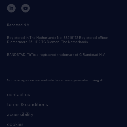
corporate governance
randstad innovation fund
country websites
Randstad N.V.
contact us
Registered in The Netherlands No: 33216172 Registered office:
Diemermere 25, 1112 TC Diemen, The Netherlands.
RANDSTAD,
is a registered trademark of © Randstad N.V.
Some images on our website have been generated using AI.
contact us
terms & conditions
accessibility
cookies