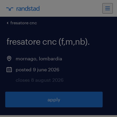
fresatore cnc
fresatore cnc (f,m,nb)
.
mornago
,
lombardia
posted 9 june 2026
closes 8 august 2026
apply