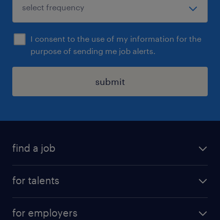
保険
健康保険 厚生年金保険 雇用保険,労災保険
I consent to the use of my information for the
purpose of sending me job alerts.
待遇・福利厚生
【福利厚生】退職金制度、寮社宅：但し、該当者
は当社に規定による、OJT・営業研修・技術交流
submit
会・戦略的思考を養う勉強会と様々な成長を得ら
れるコンテンツを展開、社内
BeginnerEnglishClassを開講し受講後・英検3級
合格時には1年間の手当支給制度あり、持株会制
find a job
度、企業年金：DC（確定拠出年金）、帰省旅費
（単身赴任者の帰省手当あり）、永年勤続表彰、
all jobs
for talents
リロクラブ、LTD制度（傷病による長期収入保障
career advice
制度)
operational career
careers at Randstad
for employers