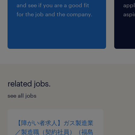
創造し、最高の技術を提案する創造システムで社
and see if you are a good fit
appl
会に貢献」すること。小さくともキラリと輝く存
for the job and the company.
aspi
在感のある世界のNo.1企業として、さらなる発展
をめざします【魅力】（1）安定性・成長性…過
去5年の平均の営業利益率が10.5％で無借金経営
となっております。（2）シェア…自動巻線機分
野でのシェアは国内で50％、世界で約40％を占
めており、世界でもシェアNO.1となっておりま
す。（3）豊富な商品群…巻線機、各種自動機に
related jobs.
加え搬送モジュール、FAタグ（RFID)と多彩なソ
リューションを展開（4）高い技術力…精密FAメ
see all jobs
ーカーとしてブランド構築を進めており、世界で
約50件/年の特許を取得 (5）定着率 …平均勤続年
数14年で3年未満の退職者はほぼいません【福島
【障がい者求人】ガス製造業
事業所の特徴】1991年より基幹工場と操業開始
／製造職（契約社員）（福島