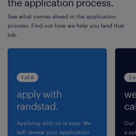
the application process.
ではなく、オリジナル製品の開発を中心に行って
おり、顧客の多様な要望を具現化するために、自
See what comes ahead in the application
動機の知識はもちろん必要ですが、何よりも創造
process. Find out how we help you land that
力の豊かさが求められるやりがいある業務です
job.
【顧客】大手自動車メーカー、家電メーカー、通
信メーカーなどが多い例：ボッシュ様、安川電機
様、ミネベアミツミ様、マブチモーター様
etc【当社について】スマートフォンや自動車、
家電など、世の中の便利で豊かな暮らしを支える
1 of 8
2 o
エレクトロニクス技術に不可欠なコイル。当社
apply with
we
は、このコイルを製造する「自動巻線機システ
ム」で、世界のマーケットをリードする企業で
randstad.
cal
す。今日では、海外17カ所に販売・サービス拠点
を持つグローバル企業へと発展を遂げました。経
Applying with us is easy. We
Our 
営理念は「世界的視野に立ち、ユーザーの期待を
will review your application
a su