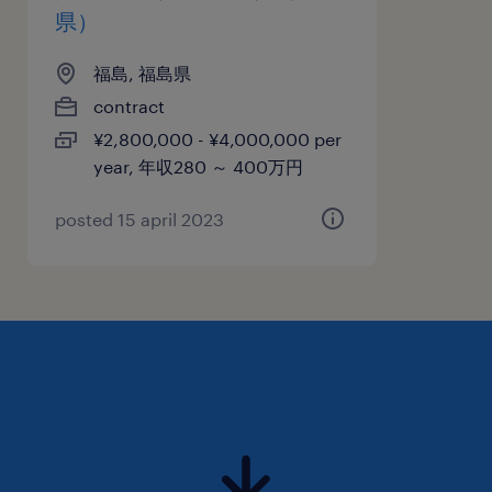
し、現在 約300名が在籍しております。福島事
県）
業所は、巻線設備を中心とした精密FA設備の開
福島, 福島県
発から設計・組立を行っており、近年では脱炭素
contract
社会の実現に向けた最先端なEVモータの研究開
¥2,800,000 - ¥4,000,000 per
発から設備提案・製造等も行っております。
year, 年収280 ～ 400万円
（ISO140011 認証取得）近年では男性の育児休
暇取得や企業拠出型年金など、様々な福利厚生も
posted 15 april 2023
充実させ、社員のワークライフバランスが大切に
できる事業所を目指しております【社風】上下関
係なく非常にフランクな風通しの良い会社です。
個人の主体性・自主性を重視されており、目標達
成するプロセスはある程度個人にお任せしており
ます。スキルや実績給与にも反映されやすい人事
制度を整えております。【今後の取り組み】〇ブ
ルーレイク戦略ブルーポンドの他社の優れたモノ