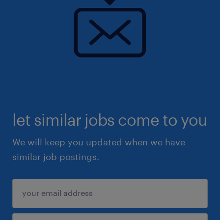
づくり技術と、NITTOKU独自開発の生産プラッ
トフォーム・多軸同期制御を可能とするOSとが
融合したエコシステムで、時代に合わせた変種変
量混合生産に対応し、顧客を創造します〇2028
年3月期売上高500億円達成に向けて(2025年3月
期 売上高332億円)海外を中心にしたマーケティ
ングを行い、また、オーダーメイド設備を提供す
る方針は継続しつつも設備のモジュール化（要素
let similar jobs come to you
設備の標準化）を進めることで設計・製造の効率
化を図ります
We will keep you updated when we have
similar job postings.
求められる経験
・何かしらのプロジェクトマネジメントの経験
・モノづくりにおけるプロセス改善のご経験