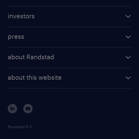
professional career
休日休暇
staffing solutions
digital career
土曜日 日曜日 祝日
investors
inhouse solutions
contact us
完全週休2日制（土日祝） 年間休日日数122.5日
investment case
workforce insights
、年次有給休暇/慶忌特別休暇/年末年始5日/夏季
press
results and reports
休暇
randstad operational
press releases
randstad share
randstad professional
about Randstad
給与
news and events
investor contacts
randstad enterprise
年収600 ～ 900万円
company profile
future of work
randstad digital
about this website
sustainability
tech suite
賞与
disclaimer
equity, diversity, inclusion and belonging
contact us
年2回（計5.40月分）
corporate governance
雇用期間
randstad innovation fund
期間の定めなし
country websites
Randstad N.V.
contact us