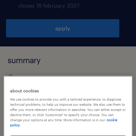
closes 18 february 2027
apply
summary
福島, 福島県
¥6,000,000 - ¥9,000,000 per year, 年収
about cookies
600 ～ 900万円
We use cookies to provide you with a tailored experience, to diagnose
technical problems, to help us improve our website. We also use them to
permanent
offer you more relevant information in searches. You can either accept or
decline them, or click "customize" to specify your choice. You can
change your options at any time. More information is in our
cookie
policy.