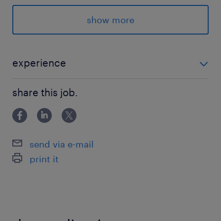
【業務内容】新規開発機、リピート機の開発初期
(コンセプト立案)から設計、生産、納品までの 営
show more
業・設計・製造等、各部門によって構成される開
発プロジェクト全体のプロジェクトマネジメント
をお任せします【業務詳細】・プロジェクト計画
experience
の立案 、開発予算管理 、開発日程管理、原価管
・何かしらのプロジェクトマネジメントの経験 ・モノ
理・国内外の関連部門との調整業務→関係部門を
share this job.
づくりにおけるプロセス改善のご経験
巻き込みつつ、同時に複数の開発プロジェクトの
マネジメント及び推進をご担当いただきます→ま
た、「開発効率」の改善のみならず、「開発体
send via e-mail
質」そのものの改善を目的とした戦略立案等、
print it
「開発効率是正」に向けた質の高い取り組みを実
施していただきます【担当商材】モーター用orコ
イル用の巻線機、ロール・ツー・ロール、テイラ
ードスリッター etc【担当商材の特徴】量産品