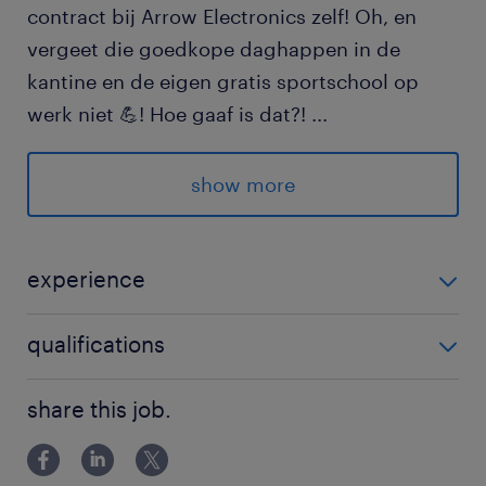
contract bij Arrow Electronics zelf! Oh, en
vergeet die goedkope daghappen in de
kantine en de eigen gratis sportschool op
werk niet 💪! Hoe gaaf is dat?!
...
Wil jij deze topbaan scoren? Lees de vacature
verder en solliciteer!
show more
Wat bieden wij jou
experience
Een bruto uurloon van € 15,00 per uur!
30% ploegentoeslag na 20:00 uur →
Fulltime magazijnmedewerker (weekenden vrij)
qualifications
€19,50 per uur!
Basisonderwijs
Wekelijkse salaris uitbetaling!
share this job.
Reiskostenvergoeding en vakantiegeld
van 8%!