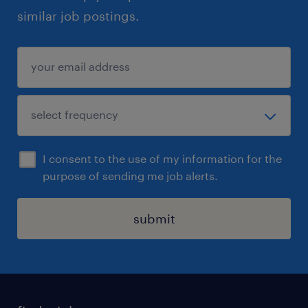
Waar ga je werken
similar job postings.
Je gaat aan de slag in het hypermoderne
distributiecentrum van Arrow Electronics in
Greenport Venlo. De locatie is goed
bereikbaar met de auto. Geen gedoe met
parkeerkosten of zoeken naar een plekje. Je
parkeert namelijk gewoon gratis op het privé
terrein van Arrow Electronics!
I consent to the use of my information for the
purpose of sending me job alerts.
Bij Arrow Electronics stap je binnen bij een
echte tech-wereldspeler. Hier gaan ambitie en
submit
passie hand in hand met een gezellige,
informele twist. De sfeer? Open, direct en
lekker resultaatgericht. Tussen het knallen
door is er natuurlijk tijd voor ontspanning.