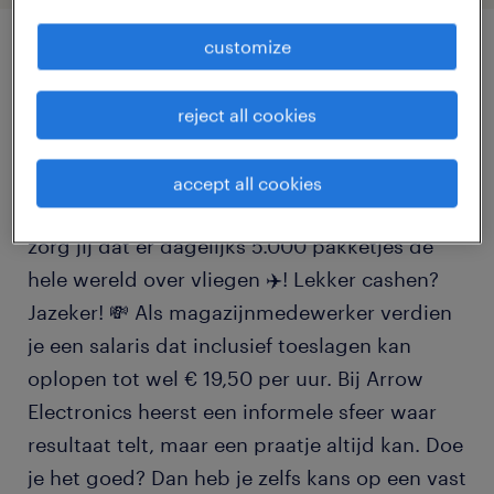
customize
job details
reject all cookies
Wil jij aan de slag bij de allergrootste en
meest moderne elektronica-hub van Europa?
accept all cookies
Als magazijnmedewerker bij Arrow in Venlo
zorg jij dat er dagelijks 5.000 pakketjes de
hele wereld over vliegen ✈️! Lekker cashen?
Jazeker! 💸 Als magazijnmedewerker verdien
je een salaris dat inclusief toeslagen kan
oplopen tot wel € 19,50 per uur. Bij Arrow
Electronics heerst een informele sfeer waar
resultaat telt, maar een praatje altijd kan. Doe
je het goed? Dan heb je zelfs kans op een vast