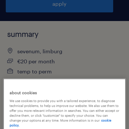
apply
summary
sevenum, limburg
€20 per month
temp to perm
about cookies
job category
We use cookies to provide you with a tailored experience, to diagnose
warehousing & distribution
technical problems, to help us improve our website. We also use them to
offer you more relevant information in searches. You can either accept or
decline them, or click "customize" to specify your choice. You can
change your options at any time. More information is in our
cookie
policy.