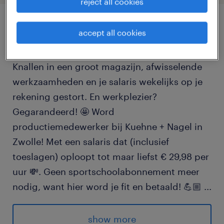
reject all cookies
accept all cookies
job details
Knallen in een groot magazijn, afwisselende
werkzaamheden en je salaris wekelijks op je
rekening gestort. En werkplezier?
Gegarandeerd! 🤩 Word
productiemedewerker bij Kuehne + Nagel in
Zwolle! Met een salaris dat (inclusief
toeslagen) oploopt tot maar liefst € 29,98 per
uur 💸. Geen sportschoolabonnement meer
nodig, want hier word je fit en betaald! 💪🏼
...
Voor deze vacature is het belangrijk dat je
show more