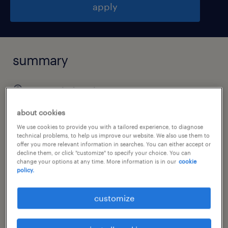
apply
summary
meppel, drenthe
€30 per month
about cookies
temp to perm
We use cookies to provide you with a tailored experience, to diagnose
technical problems, to help us improve our website. We also use them to
offer you more relevant information in searches. You can either accept or
decline them, or click "customize" to specify your choice. You can
change your options at any time. More information is in our
cookie
policy.
job category
warehousing & distribution
customize