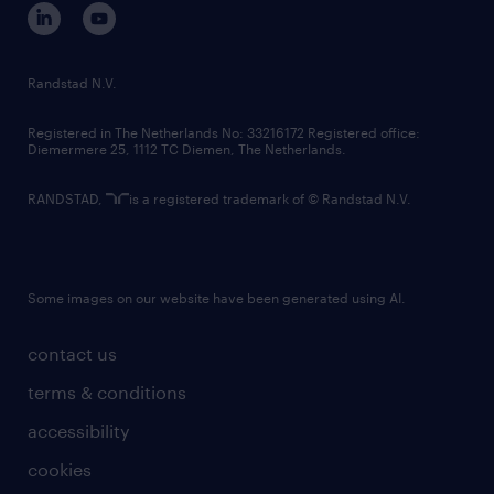
corporate governance
randstad innovation fund
country websites
Randstad N.V.
contact us
Registered in The Netherlands No: 33216172 Registered office:
Diemermere 25, 1112 TC Diemen, The Netherlands.
RANDSTAD,
is a registered trademark of © Randstad N.V.
Some images on our website have been generated using AI.
contact us
terms & conditions
accessibility
cookies