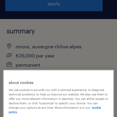
apply
summary
mions, auvergne-rhône-alpes
€35,000 per year
permanent
about cookies
job category
We use cookies to provide you with a tailored experience, to diagnose
technical problems, to help us improve our website. We also use them to
construction, trades & mining
offer you more relevant information in searches. You can either accept or
decline them, or click "customize" to specify your choice. You can
change your options at any time. More information is in our
cookie
policy.