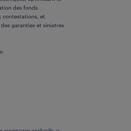
ration des fonds
x contestations, et
 des garanties et sinistres
e:
s avantages exclusifs, y