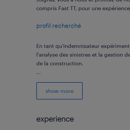
compris Fast TT, pour une expérience 
profil recherché
En tant qu'indemnisateur expérimenté
l'analyse des sinistres et la gestion 
de la construction.
...
- Expérience démontrée en gestion de
construction
show more
- Compétences en communication orale
pour interagir avec divers interlocut
- Formation en Assurance, idéalemen
experience
en Gestion d'Assurances