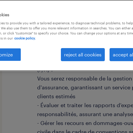
okies
es to provide you with a tailored experience, to diagnose technical problems, to hel
 We also use them to offer you more relevant information in searches. You can either 
, or click "customize" to specify your choice. You can change your options at any tim
is in our
cookie policy.
descriptif du poste
omize
reject all cookies
accept al
Prêt(e) à dynamiser votre carrière en
(F/H) ?
Vous serez responsable de la gestion 
d'assurance, garantissant un service 
clients estimés
- Évaluer et traiter les rapports d'exp
responsabilités, assurant une analyse
- Gérer les recours en dommages-ouv
civile dans le cadre de conventions s