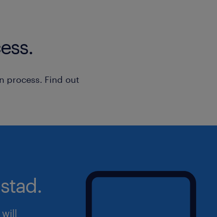
Pourquoi rejoindre cette entreprise ?
Rejoindre notre client, c'est s'immer
leader de son secteur, qui place l'en
ess.
environnemental au cœur de sa menta
n process. Find out
stad.
will