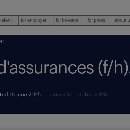
 talent
for employer
for investor
for press
about 
/h)
d'assurances (f/h)
ted 18 june 2025
closes 31 october 2026