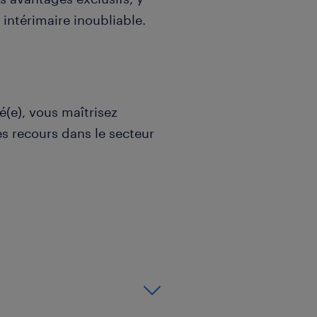
intérimaire inoubliable.
(e), vous maîtrisez
des recours dans le secteur
 sinistres CRAC et recours
 et écrite essentielles
eurs
t avec un Diplôme d'Etat