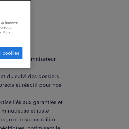
p us improve
accept or
e. More
l cookies
 tant qu' Indemnisateur
et du suivi des dossiers
précis et réactif pour nos
ertise liés aux garanties et
 minutieuse et juste
rage et responsabilité
pécifiques, optimisant le