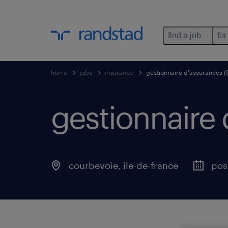
find a job
for
home
jobs
insurance
gestionnaire d'assurances (f
gestionnaire 
courbevoie
,
île-de-france
pos