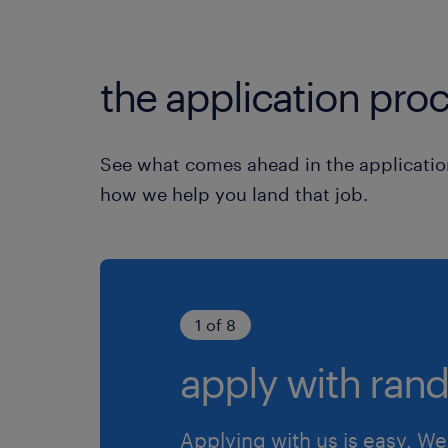
the application proc
See what comes ahead in the applicatio
how we help you land that job.
1 of 8
apply with rand
Applying with us is easy. We 