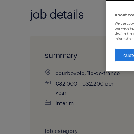
job details
about co
We use cooki
our website.
decline them
information 
summary
cust
courbevoie, île-de-france
€32,000 - €32,200 per
year
interim
job category