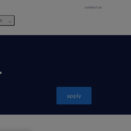
contact us
us
.
apply