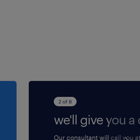
ger dans une entreprise
gagement social et
lité.
2 of 8
we'll give you a c
Our consultant will call you a