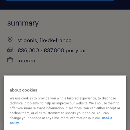
summary
st denis, île-de-france
€36,000 - €37,000 per year
interim
job category
about cookies
administrative & support services
We use cookies to provide you with a tailored experience, to diagnose
technical problems, to help us improve our website. We also use them to
offer you more relevant information in searches. You can either accept or
decline them, or click "customize" to specify your choice. You can
change your options at any time. More information is in our
cookie
policy.