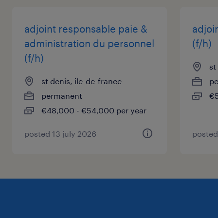
adjoint responsable paie &
adjoi
administration du personnel
(f/h)
(f/h)
st
st denis, île-de-france
p
permanent
€5
€48,000 - €54,000 per year
posted 13 july 2026
posted