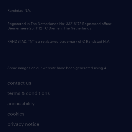
country websites
Randstad N.V.
contact us
Registered in The Netherlands No: 33216172 Registered office:
Diemermere 25, 1112 TC Diemen, The Netherlands.
RANDSTAD,
is a registered trademark of © Randstad N.V.
Some images on our website have been generated using AI.
contact us
terms & conditions
accessibility
cookies
privacy notice