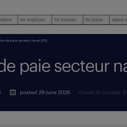
 talent
for employer
for investor
for press
about 
re de paie secteur naval (f/h)
de paie secteur na
r
posted 29 june 2026
closes 31 october 2