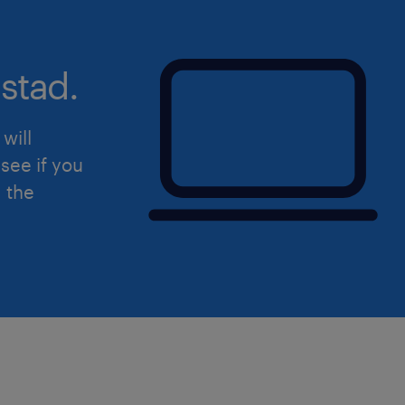
stad.
will
see if you
d the