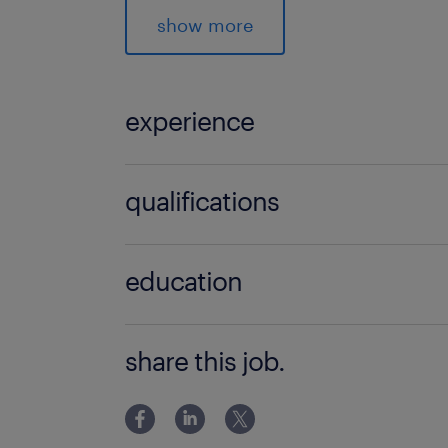
Gestionnaire de paie Secteur Naval (
show more
experience
3 année(s)
qualifications
Gestionnaire de paie (F/H)
education
BAC+2
share this job.