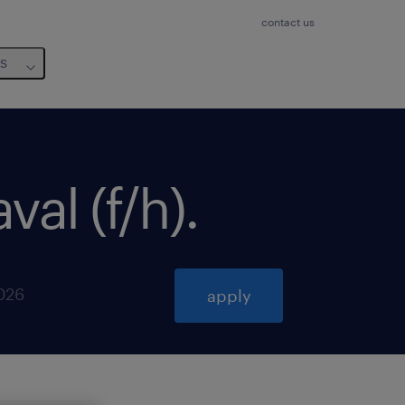
contact us
us
val (f/h)
.
026
apply