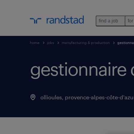
find a job
for
home
jobs
manufacturing & production
gestionnai
gestionnaire 
ollioules
,
provence-alpes-côte-d'azu