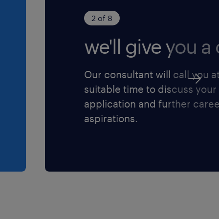
2 of 8
we'll give you a c
Our consultant will call you a
suitable time to discuss your
application and further care
aspirations.