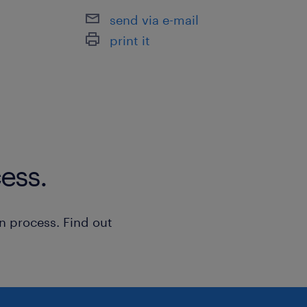
send via e-mail
print it
ess.
n process. Find out