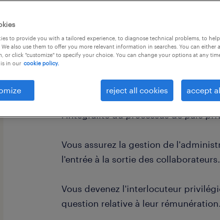
okies
es to provide you with a tailored experience, to diagnose technical problems, to hel
 We also use them to offer you more relevant information in searches. You can either 
, or click "customize" to specify your choice. You can change your options at any tim
is in our
cookie policy.
descriptif du poste
omize
reject all cookies
accept al
Vous intégrez une équipe dynamique
l'intégralité du processus de paie pri
Vous assurez la gestion de l'administ
l'entrée à la sortie des collaborateurs
Vous devenez l'interlocuteur privilégi
question relative à leur rémunération