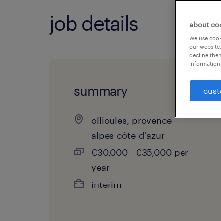
job details
about co
We use cooki
our website.
decline them
information 
summary
cust
ollioules, provence-
alpes-côte-d'azur
€30,000 - €35,000 per
year
interim