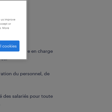
p us improve
accept or
e. More
l cookies
 pour prendre en charge
vée.
ration du personnel, de
.
é des salariés pour toute
.