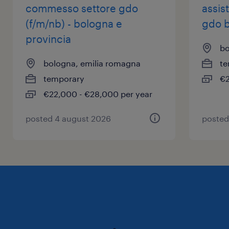
commesso settore gdo
assis
(f/m/nb) - bologna e
gdo b
provincia
bo
bologna, emilia romagna
te
temporary
€2
€22,000 - €28,000 per year
posted 4 august 2026
posted