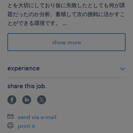
とを大切にしており仮に失敗したとしても何が課
題だったのか分析、蓄積して次の挑戦に活かすこ
とができる環境です。
...
求められる経験
show more
■電気・電子工学関連の分野を専攻していた方
＜歓迎＞
experience
■電気系の設計・開発経験
■電気・電子工学関連の分野を専攻していた方 ＜歓迎＞
■生産工程の設計や管理、改善活動の経験
share this job.
■電気系の設計・開発経験 ■生産工程の設計や管理、改
■製造装置の設計・製造・フィールドサポート経
善活動の経験 ■製造装置の設計・製造・フィールドサポ
験
ート経験
send via e-mail
保険
print it
健康保険,厚生年金保険,雇用保険,労災保険