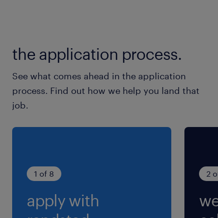
待遇・福利厚生
食堂
the application process.
【制度】
確定給付型企業年金基金、財形貯蓄、社員持株制
See what comes ahead in the application
度、退職金、住宅資金融資斡旋（利子補給）、社
process. Find out how we help you land that
宅／独身寮制度（適用条件有）、団体扱い保険、
job.
長期障害所得補償保険、総合福利厚生サービス
他
【育児・介護】
産前産後休暇、育児休業、子育て応援休暇、子の
看護休暇、介護休暇、短時間勤務制度（育児・介
1 of 8
2 o
護）他
apply with
we
休日休暇