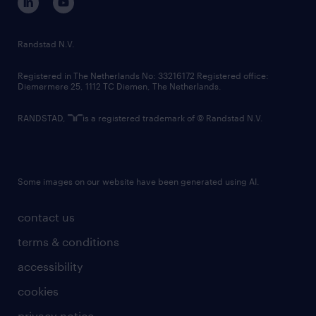
randstad innovation fund
country websites
Randstad N.V.
contact us
Registered in The Netherlands No: 33216172 Registered office:
Diemermere 25, 1112 TC Diemen, The Netherlands.
RANDSTAD,
is a registered trademark of © Randstad N.V.
Some images on our website have been generated using AI.
contact us
terms & conditions
accessibility
cookies
privacy notice