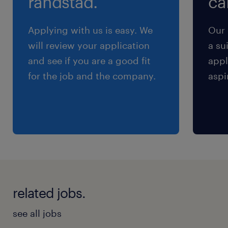
randstad.
cal
日曜日,土曜日,祝日
年間休日日数122日 完全週休2日制(土・日)、祝日
Applying with us is easy. We
Our 
※年末年始、年次有給休暇(初年度12日)、特別休
will review your application
a su
暇(慶弔休暇・リフレッシュ休暇他) ※東京エレク
and see if you are a good fit
appl
トロングループ共通 ※勤務地により一部休日の
for the job and the company.
aspi
振替
給与
年収500 ～ 1,200万円
賞与
年2回
related jobs.
雇用期間
期間の定めなし
see all jobs