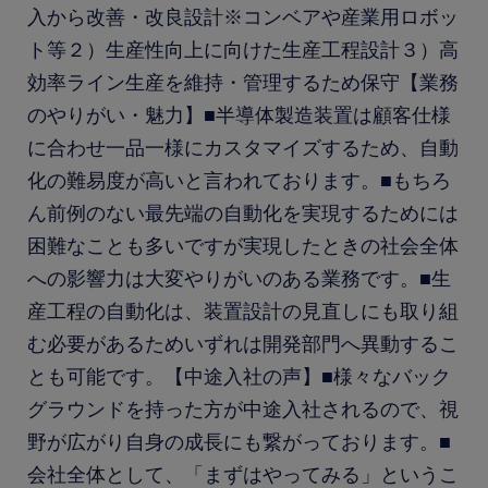
入から改善・改良設計※コンベアや産業用ロボッ
ト等２）生産性向上に向けた生産工程設計３）高
効率ライン生産を維持・管理するため保守【業務
のやりがい・魅力】■半導体製造装置は顧客仕様
に合わせ一品一様にカスタマイズするため、自動
化の難易度が高いと言われております。■もちろ
ん前例のない最先端の自動化を実現するためには
困難なことも多いですが実現したときの社会全体
への影響力は大変やりがいのある業務です。■生
産工程の自動化は、装置設計の見直しにも取り組
む必要があるためいずれは開発部門へ異動するこ
とも可能です。【中途入社の声】■様々なバック
グラウンドを持った方が中途入社されるので、視
野が広がり自身の成長にも繋がっております。■
会社全体として、「まずはやってみる」というこ