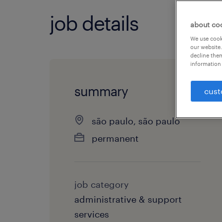
job details
about co
We use cooki
our website.
decline them
information 
summary
cust
são paulo, são paulo
permanent
job category
administrative & support
services