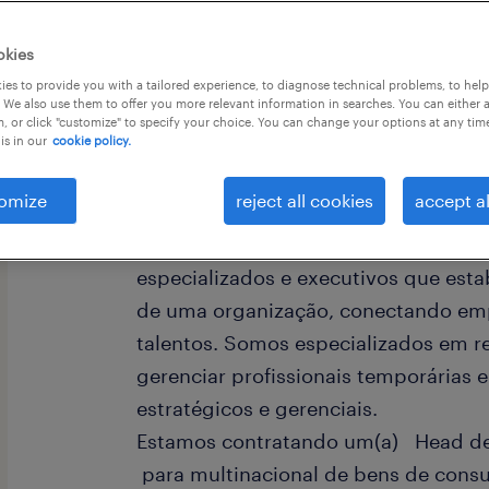
okies
es to provide you with a tailored experience, to diagnose technical problems, to hel
 We also use them to offer you more relevant information in searches. You can either 
, or click "customize" to specify your choice. You can change your options at any tim
is in our
cookie policy.
A Randstad é líder global em soluç
atuando como um parceiro do talent
omize
reject all cookies
accept al
profissional.
A Randstad Professional fornece solu
especializados e executivos que esta
de uma organização, conectando e
talentos. Somos especializados em re
gerenciar profissionais temporárias 
estratégicos e gerenciais.
Estamos contratando um(a) Head de 
para multinacional de bens de cons