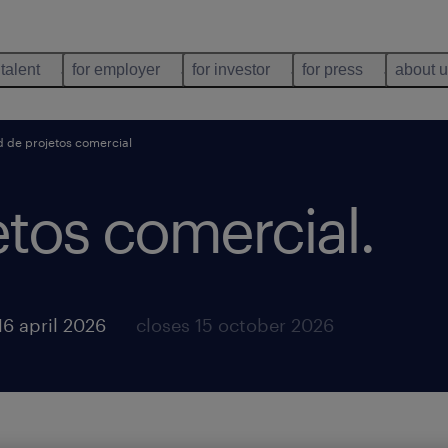
 talent
for employer
for investor
for press
about 
 de projetos comercial
etos comercial
.
16 april 2026
closes 15 october 2026