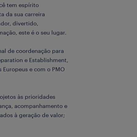
cê tem espírito
a da sua carreira
or, divertido,
ação, este é o seu lugar.
onal de coordenação para
eparation e Establishment,
is Europeus e com o PMO
rojetos às prioridades
rnança, acompanhamento e
tados à geração de valor;
nização das melhores