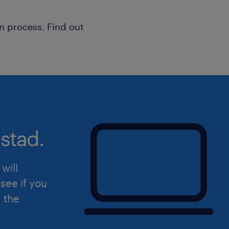
de issues e frameworks de escalona
• Facilitar fóruns de liderança, reuni
n process. Find out
com comitês executivos de steering,
estratégicas e recomendações de ca
• Patrocinar iniciativas de melhoria 
eficiência, reduzir estouros de custo
consistência das entregas em múltip
• Construir e gerenciar repositórios
stad.
templates e procedimentos operacion
excelência em gestão de projetos;
• Manter total transparência sobre a 
will
garantir escalonamento oportuno e a
see if you
programas em risco.
d the
Requisitos: