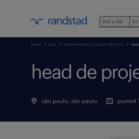
find a job
for
home
jobs
administrative & support services
head
head de proj
são paulo
,
são paulo
posted 