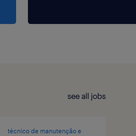
SharePoint e Excel
s, riscos e dependências
s de PMO e dashboards
de comunicação com
om
e reporting e BI, como
hamento de KPIs em tempo
do setor FMCG, incluindo
see all jobs
ões da cadeia de
rtamento do consumidor
o, alocação de recursos e
técnico de manutenção e
fício de projetos