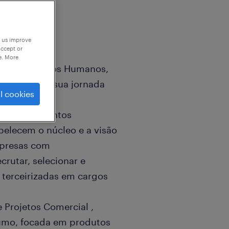
p us improve
accept or
e. More
ões de Recursos Humanos,
o em toda a sua jornada
l cookies
ções de talentos
belecem o núcleo e a visão
mpresas com
crutar, selecionar e
e terceirizadas em cargos
Projetos Comercial ,
umo, focada em produtos