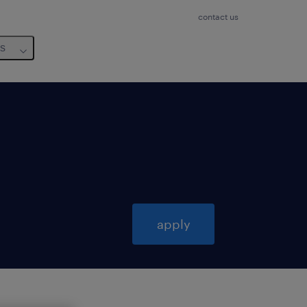
contact us
us
apply