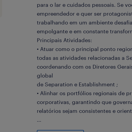
para o lar e cuidados pessoais. Se vo
empreendedor e quer ser protagonist
trabalhando em um ambiente desafiad
empolgante e em constante transform
Principais Atividades:
• Atuar como o principal ponto regi
todas as atividades relacionadas a S
coordenando com os Diretores Gera
global
de Separation e Establishment ;
• Alinhar os portfólios regionais de p
corporativas, garantindo que gove
relatórios sejam consistentes e orien
...
• Conduzir a implementação e padro