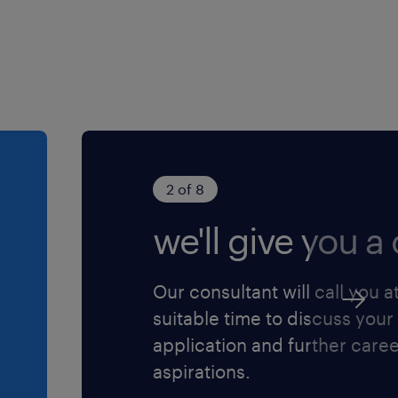
mento
ões de projetos e contribuir
 fornecendo atualizações
pacidades
contínua para aumentar a
s e aprimorar a
las geografias
2 of 8
 de conhecimento,
we'll give you a c
ais padrão para escalar a
saúde dos projetos e
Our consultant will call you a
ções corretivas para
suitable time to discuss your
application and further care
aspirations.