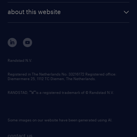
company profile
future of work
randstad digital
about this website
sustainability
tech suite
disclaimer
equity, diversity, inclusion and belonging
contact us
corporate governance
randstad innovation fund
country websites
Randstad N.V.
contact us
Registered in The Netherlands No: 33216172 Registered office:
Diemermere 25, 1112 TC Diemen, The Netherlands.
RANDSTAD,
is a registered trademark of © Randstad N.V.
Some images on our website have been generated using AI.
contact us