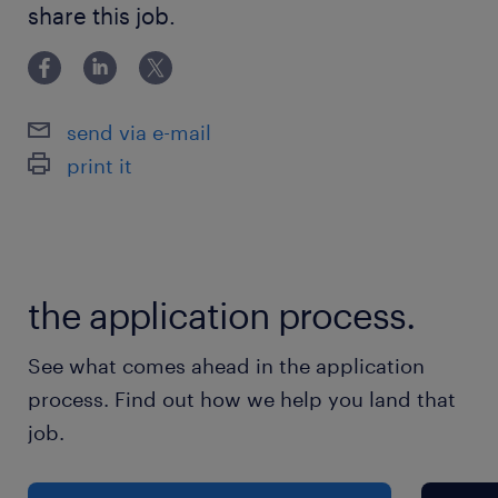
share this job.
om paletten op grote hoogte veilig in de
Je bent bereid om op korte termijn de nodige
stellingen te plaatsen.
vaardigheden aan te leren voor het besturen
van een reachtruck.
Je bewaart de orde en netheid in het magazijn
zodat jij en je collega's steeds efficiënt werken.
Je werkt graag in een 2-ploegenstelsel en bent
send via e-mail
een betrouwbare collega die houdt van
print it
aanpakken.
the application process.
See what comes ahead in the application
process. Find out how we help you land that
job.