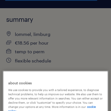
summary
lommel, limburg
€18.56 per hour
temp to perm
flexible schedule
job category
about cookies
warehousing & distribution
We use cookies to provide you with a tailored experience, to diagnose
technical problems, to help us improve our website. We also use them to
offer you more relevant information in searches. You can either accept or
decline them, or click "customize" to specify your choice. You can
change your options at any time. More information is in our
cookie
policy.