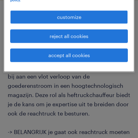
customize
job details
reject all cookies
Je versterkt een toonaangevende
internationale logistieke speler die bekend
accept all cookies
staat om zijn innovatieve aanpak en familiale
sfeer. Als heftruckchauffeur draag je dagelijks
bij aan een vlot verloop van de
goederenstroom in een hoogtechnologisch
magazijn. Deze rol als heftruckchauffeur biedt
je de kans om je expertise uit te breiden door
ook de reachtruck te besturen.
-> BELANGRIJK je gaat ook reachtruck moeten