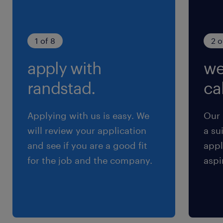
1 of 8
2 o
apply with
we
randstad.
cal
Applying with us is easy. We
Our 
will review your application
a su
and see if you are a good fit
appl
for the job and the company.
aspi